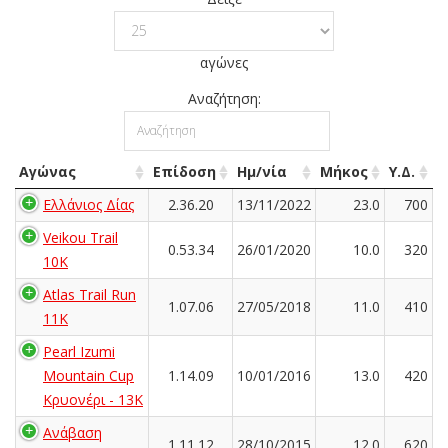
αγώνες
Αναζήτηση:
Αγώνας
Επίδοση
Ημ/νία
Μήκος
Υ.Δ.
Ελλάνιος Δίας
2.36.20
13/11/2022
23.0
700
Veikou Trail
0.53.34
26/01/2020
10.0
320
10K
Atlas Trail Run
1.07.06
27/05/2018
11.0
410
11K
Pearl Izumi
Mountain Cup
1.14.09
10/01/2016
13.0
420
Κρυονέρι - 13K
Ανάβαση
1.11.12
28/10/2015
12.0
620