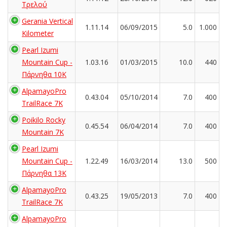
Τρελού
Gerania Vertical
1.11.14
06/09/2015
5.0
1.000
Kilometer
Pearl Izumi
Mountain Cup -
1.03.16
01/03/2015
10.0
440
Πάρνηθα 10Κ
AlpamayoPro
0.43.04
05/10/2014
7.0
400
TrailRace 7K
Poikilo Rocky
0.45.54
06/04/2014
7.0
400
Mountain 7K
Pearl Izumi
Mountain Cup -
1.22.49
16/03/2014
13.0
500
Πάρνηθα 13K
AlpamayoPro
0.43.25
19/05/2013
7.0
400
TrailRace 7K
AlpamayoPro