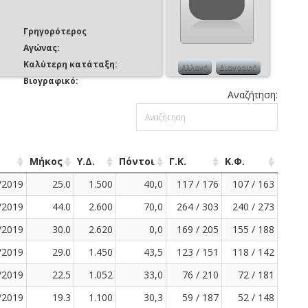
Γρηγορότερος
Αγώνας:
Καλύτερη κατάταξη:
Αλλαγή
Διαγραφή
Βιογραφικό:
Αναζήτηση:
Μήκος
Υ.Δ.
Πόντοι
Γ.Κ.
Κ.Φ.
/2019
25.0
1.500
40,0
117 / 176
107 / 163
/2019
44.0
2.600
70,0
264 / 303
240 / 273
/2019
30.0
2.620
0,0
169 / 205
155 / 188
/2019
29.0
1.450
43,5
123 / 151
118 / 142
/2019
22.5
1.052
33,0
76 / 210
72 / 181
/2019
19.3
1.100
30,3
59 / 187
52 / 148