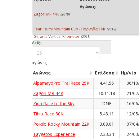
Αγώνας:
Zagori MR 44K
(2019)
Pearl Izumi Mountain Cup - Πάρνηθα 10Κ
(2015)
Gerania Vertical Kilometer
(2015)
Δείξε
αγώνες
Αγώνας
Επίδοση
Ημ/νία
AlpamayoPro TrailRace 25K
4.41.56
06/10
Zagori MR 44K
10.11.18
21/07
Ziria Race to the Sky
DNF
16/06
Tihio Race 30K
5.43.11
12/05
Poikilo Rocky Mountain 22K
3.08.01
07/04
Taygetos Experience
2.33.34
24/03