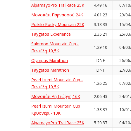
AlpamayoPro TrailRace 25K
4.49.16
07/10
Μονοπάτι Παρνασσού 24K
4.01.23
29/04
Poikilo Rocky Mountain 22K
3.18.33
15/04
Taygetos Experience
2.35.21
25/03
Salomon Mountain Cup -
1.29.10
04/03
Πεντέλη 10,5Κ
Olympus Marathon
DNF
26/06
Taygetos Marathon
DNF
27/03
Pearl Izumi Mountain Cup -
1.26.25
07/02
Πεντέλη 10,5Κ
Μονοπάτι Άη Γιώργη 16Κ
2.06.43
24/01
Pearl Izumi Mountain Cup
1.33.37
10/01
Κρυονέρι - 13K
AlpamayoPro TrailRace 25K
5.20.37
04/10