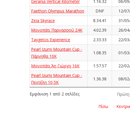
Gerania Vertical Kilometer
1.16.32
06/09
Faethon Olympus Marathon
DNF
12/07
Ziria Skyrace
8.34.41
31/05
Μονοπάτι Παρνασσού 24K
4.02.39
26/04
Taygetos Experience
2.33.33
22/03
Pearl Izumi Mountain Cup -
1.08.35
01/03
Πάρνηθα 10Κ
Μονοπάτι Άη Γιώργη 16Κ
1.57.57
22/02
Pearl Izumi Mountain Cup -
1.36.38
08/02
Πεντέλη 10,5Κ
Εμφάνιση 1 από 2 σελίδες
Πρώτη
Πίσω
Κεντρι