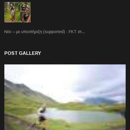
Νέο – με υποστήριξη (supported) - FKT στ…
POST GALLERY