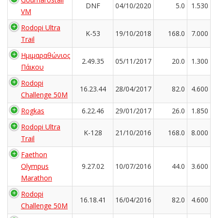
DNF
04/10/2020
5.0
1.530
VM
Rodopi Ultra
K-53
19/10/2018
168.0
7.000
Trail
Ημιμαραθώνιος
2.49.35
05/11/2017
20.0
1.300
Πάικου
Rodopi
16.23.44
28/04/2017
82.0
4.600
Challenge 50M
Rogkas
6.22.46
29/01/2017
26.0
1.850
Rodopi Ultra
K-128
21/10/2016
168.0
8.000
Trail
Faethon
Olympus
9.27.02
10/07/2016
44.0
3.600
Marathon
Rodopi
16.18.41
16/04/2016
82.0
4.600
Challenge 50M