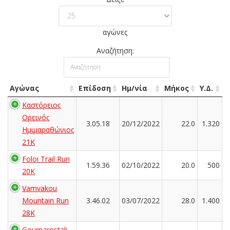
αγώνες
Αναζήτηση:
Αγώνας
Επίδοση
Ημ/νία
Μήκος
Υ.Δ.
Καστόρειος
Ορεινός
3.05.18
20/12/2022
22.0
1.320
Ημιμαραθώνιος
21Κ
Foloi Trail Run
1.59.36
02/10/2022
20.0
500
20K
Vamvakou
Mountain Run
3.46.02
03/07/2022
28.0
1.400
28Κ
Goumarostali