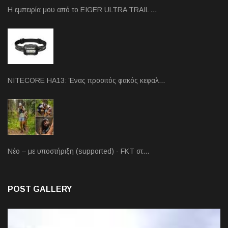
Η εμπειρία μου από το EIGER ULTRA TRAIL …
NITECORE HA13: Ένας προσιτός φακός κεφαλ…
Νέο – με υποστήριξη (supported) - FKT στ…
POST GALLERY