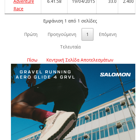
Adventure
6.41.58
19/04/2015
33.0
2.400
Race
Εμφάνιση 1 από 1 σελίδες
Πρώτη
Προηγούμενη
1
Επόμενη
Τελευταία
Πίσω
Κεντρική Σελίδα Αποτελεσμάτων