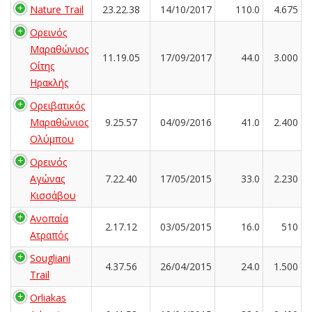
Nature Trail
23.22.38
14/10/2017
110.0
4.675
Ορεινός
Μαραθώνιος
11.19.05
17/09/2017
44.0
3.000
Οίτης
Ηρακλής
Ορειβατικός
Μαραθώνιος
9.25.57
04/09/2016
41.0
2.400
Ολύμπου
Ορεινός
Αγώνας
7.22.40
17/05/2015
33.0
2.230
Κισσάβου
Ανοπαία
2.17.12
03/05/2015
16.0
510
Ατραπός
Sougliani
4.37.56
26/04/2015
24.0
1.500
Trail
Orliakas