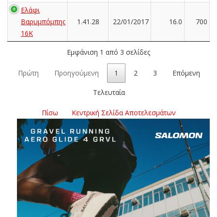
Ελάφι
Βαρυμπόμπης
1.41.28
22/01/2017
16.0
700
16K
Εμφάνιση 1 από 3 σελίδες
Πρώτη
Προηγούμενη
1
2
3
Επόμενη
Τελευταία
Πίσω
Κεντρική Σελίδα Αποτελεσμάτων