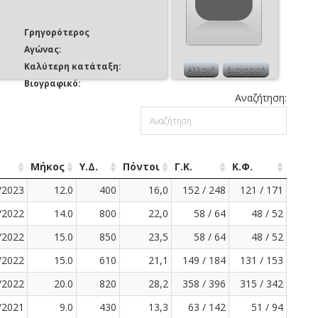
Γρηγορότερος
Αγώνας:
Καλύτερη κατάταξη:
Αλλαγή
Διαγραφή
Βιογραφικό:
Αναζήτηση:
Μήκος
Υ.Δ.
Πόντοι
Γ.Κ.
Κ.Φ.
/2023
12.0
400
16,0
152 / 248
121 / 171
/2022
14.0
800
22,0
58 / 64
48 / 52
/2022
15.0
850
23,5
58 / 64
48 / 52
/2022
15.0
610
21,1
149 / 184
131 / 153
/2022
20.0
820
28,2
358 / 396
315 / 342
/2021
9.0
430
13,3
63 / 142
51 / 94