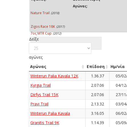
Αγώνας:
Nature Trail
(2018)
Zigos Race 18K
(2017)
7ος MTR Cup
(2012)
Δείξε
αγώνες
Αγώνας
Επίδοση
Ημ/νία
Winterun Palia Kavala 12K
1.36.37
05/02
Kyrgia Trail
2.07.06
04/12
Dirfys Trail 15K
2.07.06
27/11
Pravi Trail
2.13.32
03/04
Winterun Palia Kavala
3.16.05
06/02
Granitis Trail 9K
1.14.39
05/09