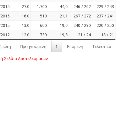
/2015
27.0
1.700
44,0
246 / 262
229 / 243
/2015
16.0
510
21,1
267 / 272
237 / 241
/2015
13.0
600
19,0
240 / 290
220 / 250
/2012
12.0
730
19,3
21 / 24
18 / 21
Πρώτη
Προηγούμενη
1
Επόμενη
Τελευταία
κή Σελίδα Αποτελεσμάτων