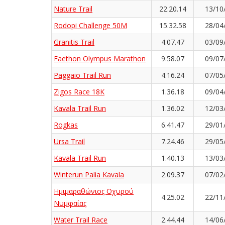
Nature Trail
22.20.14
13/10
Rodopi Challenge 50M
15.32.58
28/04
Granitis Trail
4.07.47
03/09
Faethon Olympus Marathon
9.58.07
09/07
Paggaio Trail Run
4.16.24
07/05
Zigos Race 18K
1.36.18
09/04
Kavala Trail Run
1.36.02
12/03
Rogkas
6.41.47
29/01
Ursa Trail
7.24.46
29/05
Kavala Trail Run
1.40.13
13/03
Winterun Palia Kavala
2.09.37
07/02
Ημιμαραθώνιος Οχυρού
4.25.02
22/11
Νυμφαίας
Water Trail Race
2.44.44
14/06