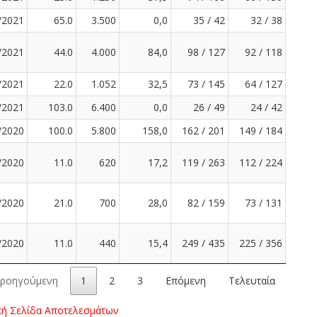
/2021
65.0
3.500
0,0
35 / 42
32 / 38
/2021
44.0
4.000
84,0
98 / 127
92 / 118
/2021
22.0
1.052
32,5
73 / 145
64 / 127
/2021
103.0
6.400
0,0
26 / 49
24 / 42
/2020
100.0
5.800
158,0
162 / 201
149 / 184
/2020
11.0
620
17,2
119 / 263
112 / 224
/2020
21.0
700
28,0
82 / 159
73 / 131
/2020
11.0
440
15,4
249 / 435
225 / 356
ροηγούμενη
1
2
3
Επόμενη
Τελευταία
κή Σελίδα Αποτελεσμάτων