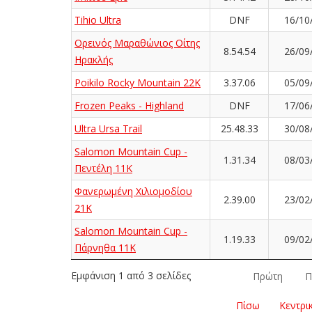
Tihio Ultra
DNF
16/10
Ορεινός Μαραθώνιος Οίτης
8.54.54
26/09
Ηρακλής
Poikilo Rocky Mountain 22K
3.37.06
05/09
Frozen Peaks - Highland
DNF
17/06
Ultra Ursa Trail
25.48.33
30/08
Salomon Mountain Cup -
1.31.34
08/03
Πεντέλη 11Κ
Φανερωμένη Χιλιομοδίου
2.39.00
23/02
21Κ
Salomon Mountain Cup -
1.19.33
09/02
Πάρνηθα 11Κ
Εμφάνιση 1 από 3 σελίδες
Πρώτη
Π
Πίσω
Κεντρι