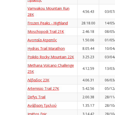
Vamvakou Mountain Run
4.56.43
03/07
28Κ
Frozen Peaks - Highland
28.18.00
14/05
Moschopodi Trail 21K
2.46.18
08/05
Ανοπαία Ατραπός
1.50.06
01/05
Hydras Trail Marathon
8.05.44
10/04
Poikilo Rocky Mountain 22K
3.25.23
03/04
Methana Volcano Challenge
4.12.59
13/03
25K
Λέβαδος 23Κ
4.06.31
06/03
Artemisio Trail 27K
5.42.56
05/12
Dirfys Trail
2.00.38
28/11
Ανάβαση Τρελού
1.35.17
28/10
Imittos Epic
3.14.42
28/10