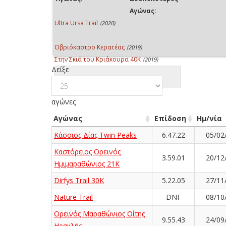
Αγώνας:
Ultra Ursa Trail
(2020)
Οβριόκαστρο Κερατέας
(2019)
Στην Σκιά του Κριάκουρα 40K
(2019)
Δείξε
αγώνες
Αγώνας
Επίδοση
Ημ/νία
Κάσσιος Δίας Twin Peaks
6.47.22
05/02
Καστόρειος Ορεινός
3.59.01
20/12
Ημιμαραθώνιος 21Κ
Dirfys Trail 30K
5.22.05
27/11
Nature Trail
DNF
08/10
Ορεινός Μαραθώνιος Οίτης
9.55.43
24/09
Ηρακλής