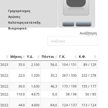
Γρηγορότερος
Αγώνας:
Καλύτερη κατάταξη:
Αλλαγή
Διαγραφή
Βιογραφικό:
Αναζήτηση:
Μήκος
Υ.Δ.
Πόντοι
Γ.Κ.
Κ.Φ.
/2023
35.0
2.100
56,0
104 / 151
89 / 129
/2022
22.0
1.320
35,2
267 / 330
232 / 278
/2022
30.0
1.630
46,3
173 / 199
155 / 177
/2022
110.0
4.675
0,0
58 / 96
50 / 85
/2022
44.0
4.000
84,0
124 / 137
113 / 124