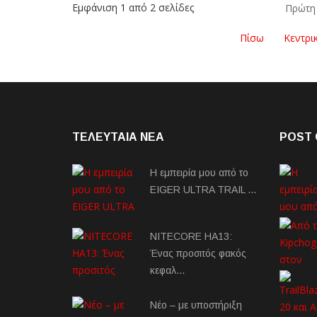
Εμφάνιση 1 από 2 σελίδες
Πρώτη
Πίσω
Κεντρι
ΤΕΛΕΥΤΑΙΑ NEA
POST 
Η εμπειρία μου από το
EIGER ULTRA TRAIL …
NITECORE HA13:
Ένας προσιτός φακός
κεφαλ…
Νέο – με υποστήριξη