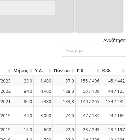
Αναζήτηση:
Μήκος
Υ.Δ.
Πόντοι
Γ.Κ.
Κ.Φ.
/2023
23.0
1.400
37,0
155 / 496
145 / 442
/2022
84.0
4.400
128,0
50 / 139
44 / 123
/2021
80.0
5.380
133,8
144 / 265
134 / 245
/2019
44.0
3.000
74,0
47 / 184
44 / 169
/2019
16.0
600
22,0
23 / 245
23 / 197
/2019
16.0
700
23,0
44 / 388
42 / 326