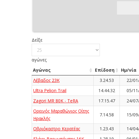
Δείξε
αγώνες
Αγώνας
Επίδοση
Ημ/νία
Λέβαδος 23Κ
3.24.53
22/01
Ultra Pelion Trail
14.44.32
05/11
Zagori MR 80K - TeRA
17.15.47
24/07
Ορεινός Μαραθώνιος Οίτης
7.14.58
15/09
Ηρακλής
Οβριόκαστρο Κερατέας
1.23.43
14/04
Ελάφι Βαρυμπόμπης 16K
1.28.19
06/01