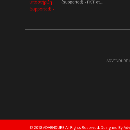
(supported) - FKT στ…
ADVENDURE is
© 2018 ADVENDURE All Rights Reserved. Designed By Ad