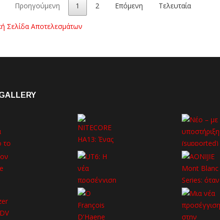
Προηγούμενη
1
2
Επόμενη
Τελευταία
κή Σελίδα Αποτελεσμάτων
GALLERY