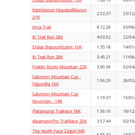
Καστόρειος Ημιμαραθώνιος
2.52.37
23/12
21Κ
Ursa Trail
6.12.26
03/06
Iti Trail Run 28K
4.03.02
22/04
Ελάφι Βαρυμπόμπης 16K
1.35.18
14/01
Iti Trail Run 28K
3.45.21
11/06
Poikilo Rocky Mountain 22K
3.00.36
02/04
Salomon Mountain Cup -
1.06.29
26/02
Πάρνηθα 10Κ
Salomon Mountain Cup
1.19.37
15/01
Κρυονέρι - 14K
Platanopigi Trailrace 18K
1.56.10
18/12
AlpamayoPro TrailRace 25K
3.57.44
02/10
The North Face Zagori MR
6.55.42
23/07