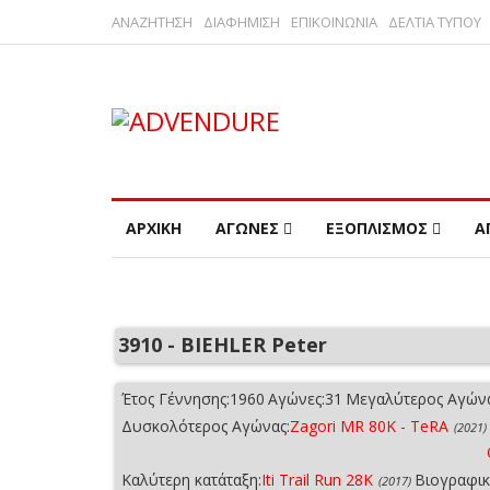
ΑΝΑΖΗΤΗΣΗ
ΔΙΑΦΗΜΙΣΗ
ΕΠΙΚΟΙΝΩΝΙΑ
ΔΕΛΤΙΑ ΤΥΠΟΥ
ΑΡΧΙΚΗ
ΑΓΩΝΕΣ
ΕΞΟΠΛΙΣΜΟΣ
Α
3910 - BIEHLER Peter
Έτος Γέννησης:
1960
Αγώνες:
31
Μεγαλύτερος Αγώνα
Δυσκολότερος Αγώνας:
Zagori MR 80K - TeRA
(2021)
Καλύτερη κατάταξη:
Iti Trail Run 28K
Βιογραφικ
(2017)