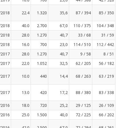
/2018
22.4
1.320
35,6
87 / 394
85 / 350
/2018
40.0
2.700
67,0
110 / 375
104 / 348
/2018
28.0
1.270
40,7
33 / 68
31 / 59
/2018
16.0
700
23,0
114 / 510
112 / 442
/2017
28.0
1.270
40,7
9 / 58
8 / 51
/2017
22.0
1.052
32,5
62 / 205
56 / 182
/2017
10.0
440
14,4
68 / 263
63 / 219
/2017
13.0
420
17,2
88 / 380
83 / 338
/2016
18.0
720
25,2
29 / 125
26 / 109
/2016
25.0
1.500
40,0
72 / 225
66 / 202
/2016
42.0
2.500
67,0
72 / 294
68 / 261