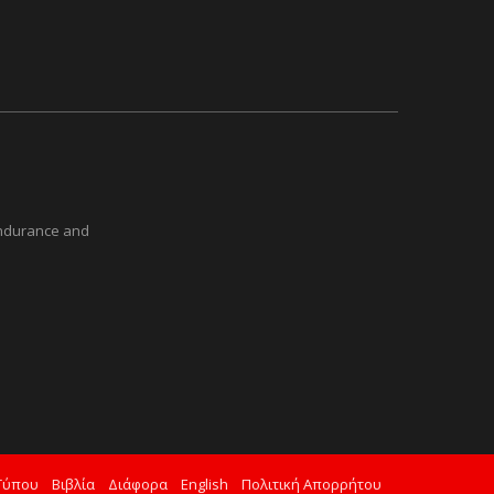
Endurance and
Τύπου
Βιβλία
Διάφορα
English
Πολιτική Απορρήτου