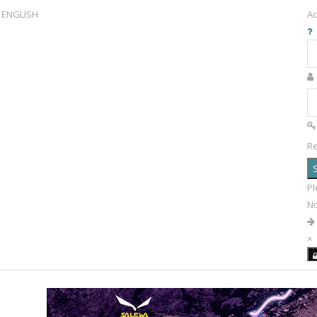
ENGLISH
Ac
R
S
Pl
N
×