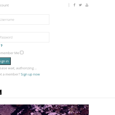
count
emember Me
ign in
ease wait, authorizing ...
ot a member?
Sign up now