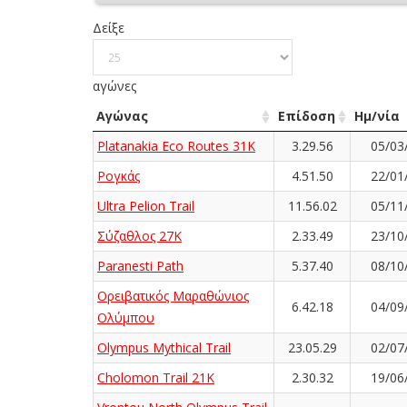
Δείξε
αγώνες
Αγώνας
Επίδοση
Ημ/νία
Platanakia Eco Routes 31K
3.29.56
05/03
Ρογκάς
4.51.50
22/01
Ultra Pelion Trail
11.56.02
05/11
Σύζαθλος 27Κ
2.33.49
23/10
Paranesti Path
5.37.40
08/10
Ορειβατικός Μαραθώνιος
6.42.18
04/09
Ολύμπου
Olympus Mythical Trail
23.05.29
02/07
Cholomon Trail 21K
2.30.32
19/06