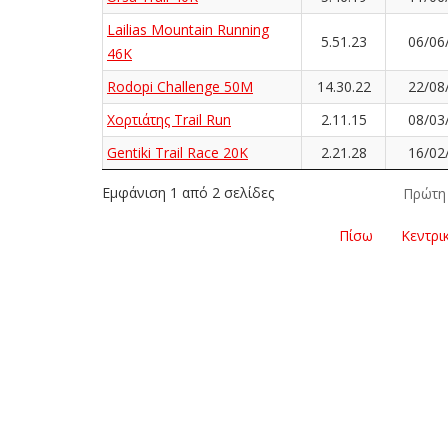
Lailias Mountain Running
5.51.23
06/06
46K
Rodopi Challenge 50M
14.30.22
22/08
Χορτιάτης Trail Run
2.11.15
08/03
Gentiki Trail Race 20K
2.21.28
16/02
Εμφάνιση 1 από 2 σελίδες
Πρώτη
Πίσω
Κεντρι