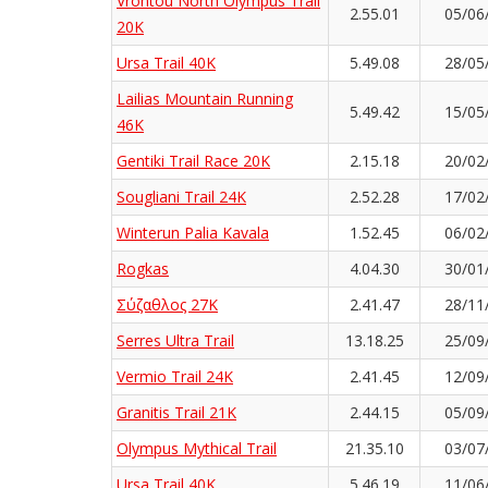
Vrontou North Olympus Trail
2.55.01
05/06
20K
Ursa Trail 40K
5.49.08
28/05
Lailias Mountain Running
5.49.42
15/05
46K
Gentiki Trail Race 20K
2.15.18
20/02
Sougliani Trail 24K
2.52.28
17/02
Winterun Palia Kavala
1.52.45
06/02
Rogkas
4.04.30
30/01
Σύζαθλος 27Κ
2.41.47
28/11
Serres Ultra Trail
13.18.25
25/09
Vermio Trail 24K
2.41.45
12/09
Granitis Trail 21K
2.44.15
05/09
Olympus Mythical Trail
21.35.10
03/07
Ursa Trail 40K
5.46.19
11/06