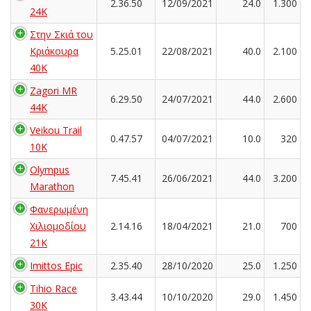
2.36.50
12/09/2021
24.0
1.300
24K
Στην Σκιά του
Κριάκουρα
5.25.01
22/08/2021
40.0
2.100
40K
Zagori MR
6.29.50
24/07/2021
44.0
2.600
44K
Veikou Trail
0.47.57
04/07/2021
10.0
320
10K
Olympus
7.45.41
26/06/2021
44.0
3.200
Marathon
Φανερωμένη
Χιλιομοδίου
2.14.16
18/04/2021
21.0
700
21Κ
Imittos Epic
2.35.40
28/10/2020
25.0
1.250
Tihio Race
3.43.44
10/10/2020
29.0
1.450
30K