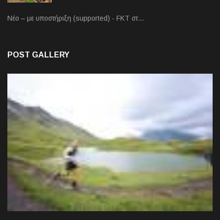
Νέο – με υποστήριξη (supported) - FKT στ…
POST GALLERY