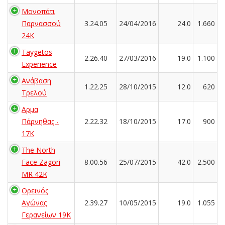
Μονοπάτι
Παρνασσού
3.24.05
24/04/2016
24.0
1.660
24K
Taygetos
2.26.40
27/03/2016
19.0
1.100
Experience
Ανάβαση
1.22.25
28/10/2015
12.0
620
Τρελού
Αρμα
Πάρνηθας -
2.22.32
18/10/2015
17.0
900
17K
The North
Face Zagori
8.00.56
25/07/2015
42.0
2.500
MR 42K
Ορεινός
Αγώνας
2.39.27
10/05/2015
19.0
1.055
Γερανείων 19Κ