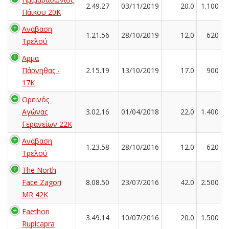
2.49.27
03/11/2019
20.0
1.100
Πάικου 20Κ
Ανάβαση
1.21.56
28/10/2019
12.0
620
Τρελού
Αρμα
Πάρνηθας -
2.15.19
13/10/2019
17.0
900
17K
Ορεινός
Αγώνας
3.02.16
01/04/2018
22.0
1.400
Γερανείων 22Κ
Ανάβαση
1.23.58
28/10/2016
12.0
620
Τρελού
The North
Face Zagori
8.08.50
23/07/2016
42.0
2.500
MR 42K
Faethon
3.49.14
10/07/2016
20.0
1.500
Rupicapra