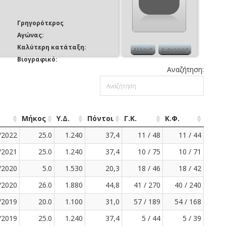
Γρηγορότερος
Αγώνας:
Καλύτερη κατάταξη:
Αλλαγή
Διαγραφή
Βιογραφικό:
Αναζήτηση:
Μήκος
Υ.Δ.
Πόντοι
Γ.Κ.
Κ.Φ.
/2022
25.0
1.240
37,4
11 / 48
11 / 44
/2021
25.0
1.240
37,4
10 / 75
10 / 71
/2020
5.0
1.530
20,3
18 / 46
18 / 42
/2020
26.0
1.880
44,8
41 / 270
40 / 240
/2019
20.0
1.100
31,0
57 / 189
54 / 168
/2019
25.0
1.240
37,4
5 / 44
5 / 39