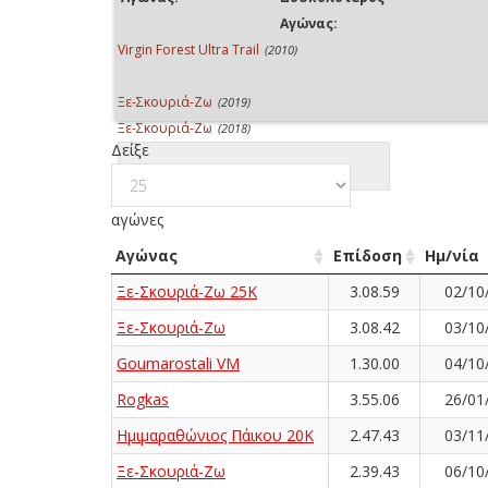
Αγώνας:
Virgin Forest Ultra Trail
(2010)
Ξε-Σκουριά-Ζω
(2019)
Ξε-Σκουριά-Ζω
(2018)
Δείξε
αγώνες
Αγώνας
Επίδοση
Ημ/νία
Ξε-Σκουριά-Ζω 25Κ
3.08.59
02/10
Ξε-Σκουριά-Ζω
3.08.42
03/10
Goumarostali VM
1.30.00
04/10
Rogkas
3.55.06
26/01
Ημιμαραθώνιος Πάικου 20Κ
2.47.43
03/11
Ξε-Σκουριά-Ζω
2.39.43
06/10