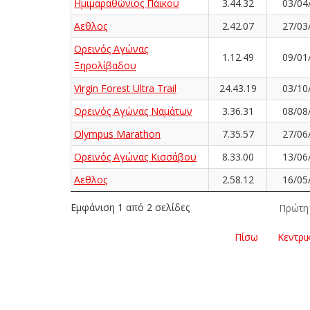
Ημιμαραθώνιος Πάικου
3.44.32
03/04
Αεθλος
2.42.07
27/03
Ορεινός Αγώνας
1.12.49
09/01
Ξηρολίβαδου
Virgin Forest Ultra Trail
24.43.19
03/10
Ορεινός Αγώνας Ναμάτων
3.36.31
08/08
Olympus Marathon
7.35.57
27/06
Ορεινός Αγώνας Κισσάβου
8.33.00
13/06
Αεθλος
2.58.12
16/05
Εμφάνιση 1 από 2 σελίδες
Πρώτη
Πίσω
Κεντρι