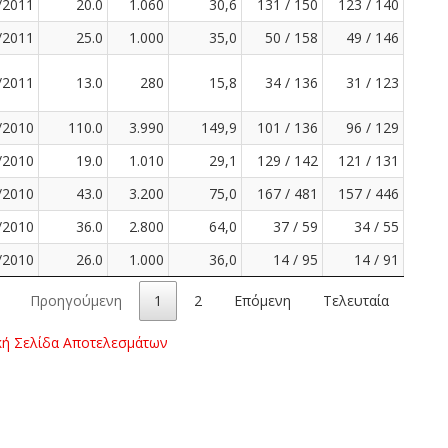
/2011
20.0
1.060
30,6
131 / 150
123 / 140
/2011
25.0
1.000
35,0
50 / 158
49 / 146
/2011
13.0
280
15,8
34 / 136
31 / 123
/2010
110.0
3.990
149,9
101 / 136
96 / 129
/2010
19.0
1.010
29,1
129 / 142
121 / 131
/2010
43.0
3.200
75,0
167 / 481
157 / 446
/2010
36.0
2.800
64,0
37 / 59
34 / 55
/2010
26.0
1.000
36,0
14 / 95
14 / 91
Προηγούμενη
1
2
Επόμενη
Τελευταία
κή Σελίδα Αποτελεσμάτων