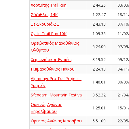
Χορτιάτης Trail Run
2.44.25
03/03
Σύζαθλος 14Κ
1.22.47
18/11
Ξε-Σκουριά-Ζω
2.43.13
07/10
Cycle Trail Run 10K
1.09.35
11/02
Ορειβατικός Μαραθώνιος
6.24.00
07/09
Ολύμπου
Χειμωνιάτικος Ενιπέας
3.19.52
09/12
Ημιμαραθώνιος Πάικου
2.24.13
04/11
AlpamayoPro TrailProject -
1.46.01
30/09
Υμηττός
Sfendami Mountain Festival
3.52.32
21/04
Ορεινός Αγώνας
1.25.01
15/01
Ξηρολίβαδου
Ορεινός Αγώνας Κισσάβου
5.51.09
22/05