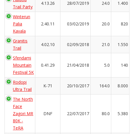
4.13.26
28/07/2019
24.0
1.400
Trail Party
Winterun
Palia
2.40.11
03/02/2019
20.0
820
Kavala
Granitis
4.02.10
02/09/2018
21.0
1.550
Trail
Sfendami
Mountain
0.41.29
21/04/2018
5.0
140
Festival 5K
Rodopi
K-71
20/10/2017
164.0
8.000
Ultra Trail
The North
Face
Zagori MR
DNF
22/07/2017
80.0
5.380
80K -
TeRA