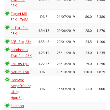
25K
Zagori MR
DNF
21/07/2019
80.0
5.380
80K - TeRA
Iti Trail Run
4.54.13
09/06/2019
28.0
1.270
28K
Λέβαδος 23Κ
4.35.48
20/01/2019
23.5
1.400
Kallidromo
4.23.19
25/11/2018
23.0
1.235
Trail Run 23K
Imittos Epic
4.22.46
28/10/2018
25.0
1.250
Nature Trail
DNF
13/10/2018
110.0
4.675
Ορεινός
Μαραθώνιος
DNF
16/09/2018
44.0
3.000
Οίτης
Ηρακλής
Faethon