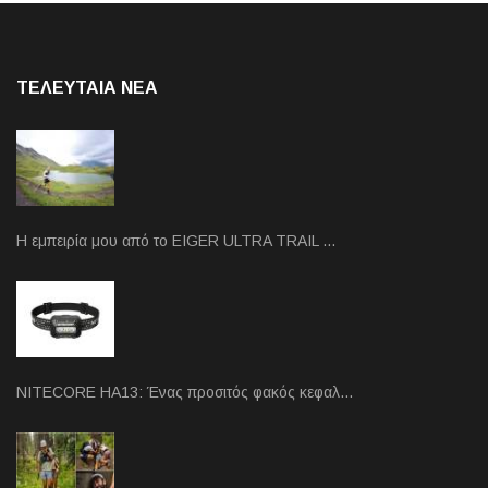
ΤΕΛΕΥΤΑΙΑ NEA
Η εμπειρία μου από το EIGER ULTRA TRAIL …
NITECORE HA13: Ένας προσιτός φακός κεφαλ…