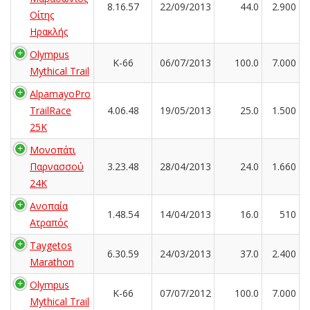
8.16.57
22/09/2013
44.0
2.900
Οίτης
Ηρακλής
Olympus
K-66
06/07/2013
100.0
7.000
Mythical Trail
AlpamayoPro
TrailRace
4.06.48
19/05/2013
25.0
1.500
25K
Μονοπάτι
Παρνασσού
3.23.48
28/04/2013
24.0
1.660
24K
Ανοπαία
1.48.54
14/04/2013
16.0
510
Ατραπός
Taygetos
6.30.59
24/03/2013
37.0
2.400
Marathon
Olympus
K-66
07/07/2012
100.0
7.000
Mythical Trail