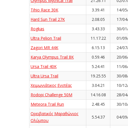
Olympus Mythical Trail
21.26.11
02/07
Tihio Race 30K
3.39.41
14/05
Hard Sun Trail 27K
2.08.05
17/04
Rogkas
3.43.33
30/01
Ultra Pelion Trail
11.17.22
01/09
Zagori MR 44K
6.15.13
24/07
Karya Olympus Trail 8K
0.59.46
20/06
Ursa Trail 40K
5.24.41
11/06
Ultra Ursa Trail
19.25.55
30/08
Χειμωνιάτικος Ενιπέας
3.04.21
10/12
Rodopi Challenge 50M
14.16.08
28/04
Meteora Trail Run
2.48.45
30/10
Ορειβατικός Μαραθώνιος
5.54.37
04/09
Ολύμπου