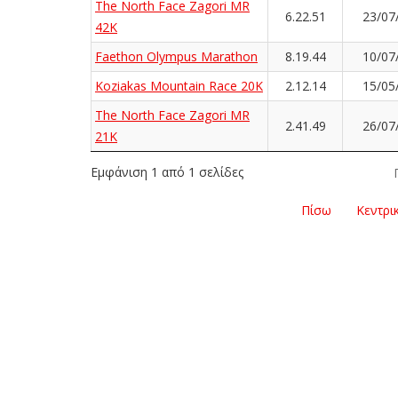
The North Face Zagori MR
6.22.51
23/07
42K
Faethon Olympus Marathon
8.19.44
10/07
Koziakas Mountain Race 20K
2.12.14
15/05
The North Face Zagori MR
2.41.49
26/07
21K
Εμφάνιση 1 από 1 σελίδες
Πίσω
Κεντρι