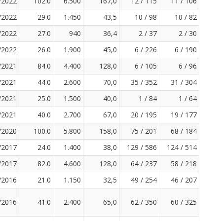
/2022
102.0
6.500
167,0
12 / 115
11 / 106
/2022
29.0
1.450
43,5
10 / 98
10 / 82
/2022
27.0
940
36,4
2 / 37
2 / 30
/2022
26.0
1.900
45,0
6 / 226
6 / 190
/2021
84.0
4.400
128,0
6 / 105
6 / 96
/2021
44.0
2.600
70,0
35 / 352
31 / 304
/2021
25.0
1.500
40,0
1 / 84
1 / 64
/2021
40.0
2.700
67,0
20 / 195
19 / 177
/2020
100.0
5.800
158,0
75 / 201
68 / 184
/2017
24.0
1.400
38,0
129 / 586
124 / 514
/2017
82.0
4.600
128,0
64 / 237
58 / 218
/2016
21.0
1.150
32,5
49 / 254
46 / 207
/2016
41.0
2.400
65,0
62 / 350
60 / 325