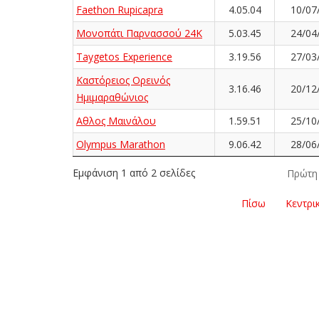
Faethon Rupicapra
4.05.04
10/07
Μονοπάτι Παρνασσού 24K
5.03.45
24/04
Taygetos Experience
3.19.56
27/03
Καστόρειος Ορεινός
3.16.46
20/12
Ημιμαραθώνιος
Αθλος Μαινάλου
1.59.51
25/10
Olympus Marathon
9.06.42
28/06
Εμφάνιση 1 από 2 σελίδες
Πρώτη
Πίσω
Κεντρι