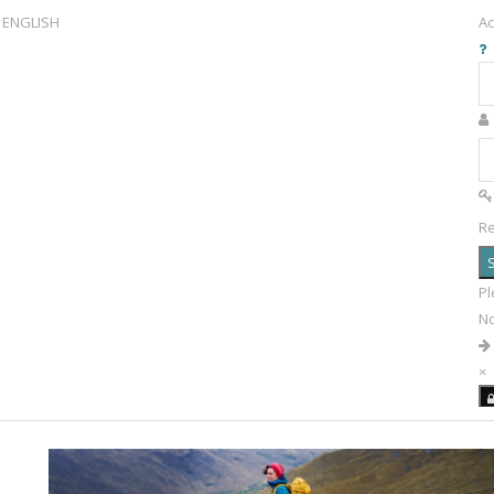
ENGLISH
Ac
R
S
Pl
N
×