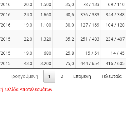
/2016
20.0
1.500
35,0
78 / 133
69 / 110
/2016
24.0
1.660
40,6
376 / 383
344 / 348
/2016
19.0
1.100
30,0
127 / 169
104 / 128
/2015
22.0
1.320
35,2
251 / 483
234 / 407
/2015
19.0
680
25,8
15 / 51
14 / 45
/2015
43.0
3.200
75,0
444 / 654
416 / 605
Προηγούμενη
1
2
Επόμενη
Τελευταία
κή Σελίδα Αποτελεσμάτων