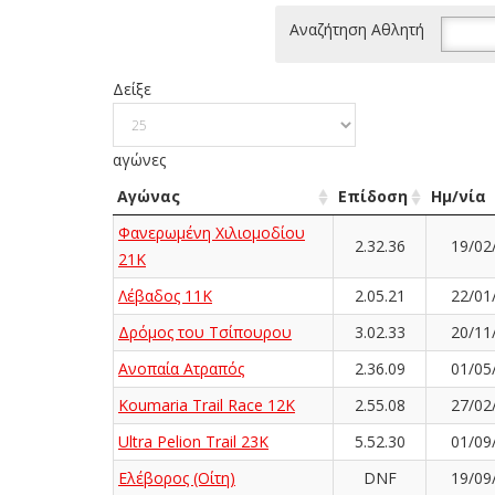
Αναζήτηση Αθλητή
Δείξε
αγώνες
Αγώνας
Επίδοση
Ημ/νία
Φανερωμένη Χιλιομοδίου
2.32.36
19/02
21Κ
Λέβαδος 11K
2.05.21
22/01
Δρόμος του Τσίπουρου
3.02.33
20/11
Ανοπαία Ατραπός
2.36.09
01/05
Koumaria Trail Race 12K
2.55.08
27/02
Ultra Pelion Trail 23K
5.52.30
01/09
Ελέβορος (Οίτη)
DNF
19/09