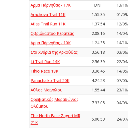
Αρμα Πάρνηθας - 17K
DNF
13/10
Arachova Trail 11K
1.55.35
01/09
Atlas Trail Run 11K
1.37.54
12/05
Οβριόκαστρο Κερατέας
2.08.16
14/04
Αρμα Πάρνηθας - 10K
1.24.35
14/10
Στα Χνάρια της Αρκούδας
3.56.18
03/06
Iti Trail Run 14K
2.56.39
22/04
Tihio Race 18K
3.36.45
14/05
Panachaiko Trail 20K
4.24.23
07/05
Αθλος Μαινάλου
1.55.44
23/10
Ορειβατικός Μαραθώνιος
7.33.05
04/09
Ολύμπου
The North Face Zagori MR
5.00.53
24/07
21K