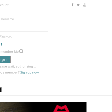
count
emember Me
ign in
ease wait, authorizing ...
ot a member?
Sign up now