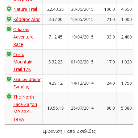
Nature Trail
22.43.35
30/05/2015
106.0
4.650
Κάσσιος Δίας
3.37.00
10/05/2015
21.0
1.000
Orliakas
Adventure
7.12.45
19/04/2015
33.0
2.400
Race
Corfu
Mountain
3.32.23
01/02/2015
17.0
1.020
Trail 17K
Χειμωνιάτικος
4.29.12
14/12/2014
24.0
1.750
Ενιπέας
The North
Face Zagori
19.56.19
26/07/2014
80.0
5.380
MR 80K -
TeRA
Εμφάνιση 1 από 2 σελίδες