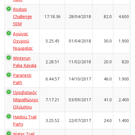
Rodopi
Challenge
17.18.36
28/04/2018
82.0
4.600
50M
Αγώνας
Οχυρού
5.25.45
01/04/2018
30.0
1.900
Νυμφαίας
Winterun
2.28.51
11/02/2018
20.0
820
Palia Kavala
Paranesti
6.44.57
14/10/2017
46.0
1.900
Path
Ορειβατικός
Μαραθώνιος
7.17.21
03/09/2017
41.0
2.400
Ολύμπου
Haidou Trail
3.25.52
22/07/2017
24.0
1.400
Party
Water Trail