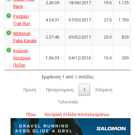
2.26.09
18/06/2017
19.0
1.135
Race
Paggaio
4.54.31
07/05/2017
27.0
1.700
Trail Run
Winterun
2.37.46
05/02/2017
20.0
820
Palia Kavala
Αγώνας
Λουτρών
1.06.03
04/12/2016
10.0
200
Πόζαρ
Εμφάνιση 1 από 1 σελίδες
Πρώτη
Προηγούμενη
1
Επόμενη
Τελευταία
Πίσω
Κεντρική Σελίδα Αποτελεσμάτων