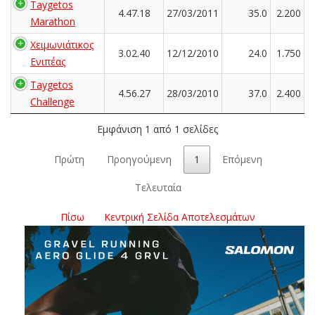
Taygetos
4.47.18
27/03/2011
35.0
2.200
Marathon
Χειμωνιάτικος
3.02.40
12/12/2010
24.0
1.750
Ενιπέας
Taygetos
4.56.27
28/03/2010
37.0
2.400
Challenge
Εμφάνιση 1 από 1 σελίδες
Πρώτη
Προηγούμενη
1
Επόμενη
Τελευταία
Πίσω
Κεντρική Σελίδα Αποτελεσμάτων