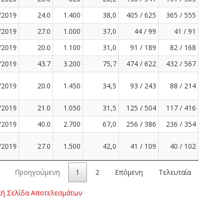
/2019
24.0
1.400
38,0
405 / 625
365 / 555
/2019
27.0
1.000
37,0
44 / 99
41 / 91
/2019
20.0
1.100
31,0
91 / 189
82 / 168
/2019
43.7
3.200
75,7
474 / 622
432 / 567
/2019
20.0
1.450
34,5
93 / 243
88 / 214
/2019
21.0
1.050
31,5
125 / 504
117 / 416
/2019
40.0
2.700
67,0
256 / 386
236 / 354
/2019
27.0
1.500
42,0
41 / 109
40 / 102
Προηγούμενη
1
2
Επόμενη
Τελευταία
κή Σελίδα Αποτελεσμάτων