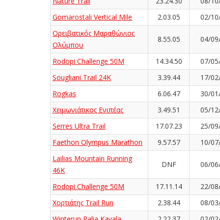
Nature Trail
23.24.30
08/10
Gomarostali Vertical Mile
2.03.05
02/10
Ορειβατικός Μαραθώνιος
8.55.05
04/09
Ολύμπου
Rodopi Challenge 50M
14.34.50
07/05
Sougliani Trail 24K
3.39.44
17/02
Rogkas
6.06.47
30/01
Χειμωνιάτικος Ενιπέας
3.49.51
05/12
Serres Ultra Trail
17.07.23
25/09
Faethon Olympus Marathon
9.57.57
10/07
Lailias Mountain Running
DNF
06/06
46K
Rodopi Challenge 50M
17.11.14
22/08
Χορτιάτης Trail Run
2.38.44
08/03
Winterun Palia Kavala
2.22.37
02/02