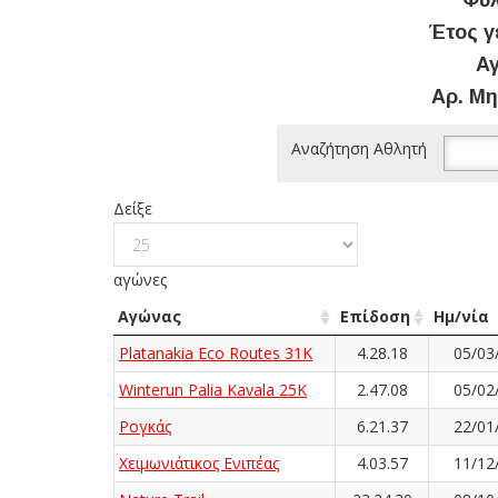
Φύλ
Έτος γ
Αγ
Αρ. Μη
Αναζήτηση Αθλητή
Δείξε
αγώνες
Αγώνας
Επίδοση
Ημ/νία
Platanakia Eco Routes 31K
4.28.18
05/03
Winterun Palia Kavala 25K
2.47.08
05/02
Ρογκάς
6.21.37
22/01
Χειμωνιάτικος Ενιπέας
4.03.57
11/12