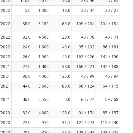
/2022
110.0
4.675
156,8
53 / 96
45 / 85
/2022
5.0
1.300
18,0
23 / 34
20 / 27
/2022
38.0
3.180
69,8
109 / 204
104 / 184
/2022
82.0
4.600
128,0
43 / 78
40 / 71
/2022
24.0
1.600
40,0
95 / 202
86 / 181
/2022
26.0
1.900
45,0
163 / 226
144 / 190
/2021
24.0
1.400
38,0
160 / 221
142 / 188
/2021
86.0
4.000
126,0
47 / 99
46 / 94
/2021
44.0
3.600
80,0
66 / 124
64 / 115
/2021
46.0
2.550
0,0
65 / 74
59 / 68
/2020
82.0
4.600
128,0
94 / 174
85 / 157
/2020
22.0
970
31,7
124 / 273
115 / 240
/2020
20.0
820
28,2
138 / 341
131 / 303