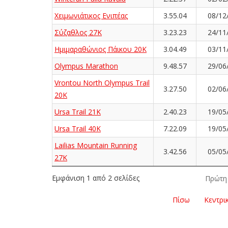
Χειμωνιάτικος Ενιπέας
3.55.04
08/12
Σύζαθλος 27Κ
3.23.23
24/11
Ημιμαραθώνιος Πάικου 20Κ
3.04.49
03/11
Olympus Marathon
9.48.57
29/06
Vrontou North Olympus Trail
3.27.50
02/06
20K
Ursa Trail 21K
2.40.23
19/05
Ursa Trail 40K
7.22.09
19/05
Lailias Mountain Running
3.42.56
05/05
27K
Εμφάνιση 1 από 2 σελίδες
Πρώτη
Πίσω
Κεντρι