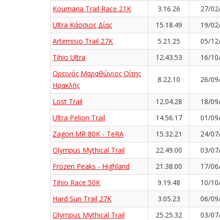
Koumaria Trail Race 21K
3.16.26
27/02
Ultra Κάσσιος Δίας
15.18.49
19/02
Artemisio Trail 27K
5.21.25
05/12
Tihio Ultra
12.43.53
16/10
Ορεινός Μαραθώνιος Οίτης
8.22.10
26/09
Ηρακλής
Lost Trail
12.04.28
18/09
Ultra Pelion Trail
14.56.17
01/09
Zagori MR 80K - TeRA
15.32.21
24/07
Olympus Mythical Trail
22.49.00
03/07
Frozen Peaks - Highland
21.38.00
17/06
Tihio Race 50K
9.19.48
10/10
Hard Sun Trail 27K
3.05.23
06/09
Olympus Mythical Trail
25.25.32
03/07