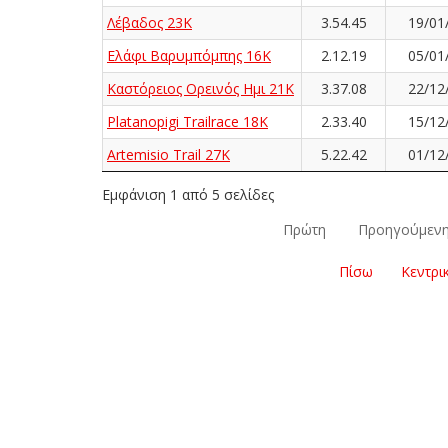
Λέβαδος 23Κ
3.54.45
19/01
Ελάφι Βαρυμπόμπης 16K
2.12.19
05/01
Καστόρειος Ορεινός Ημι 21Κ
3.37.08
22/12
Platanopigi Trailrace 18K
2.33.40
15/12
Artemisio Trail 27K
5.22.42
01/12
Εμφάνιση 1 από 5 σελίδες
Πρώτη
Προηγούμεν
Πίσω
Κεντρι