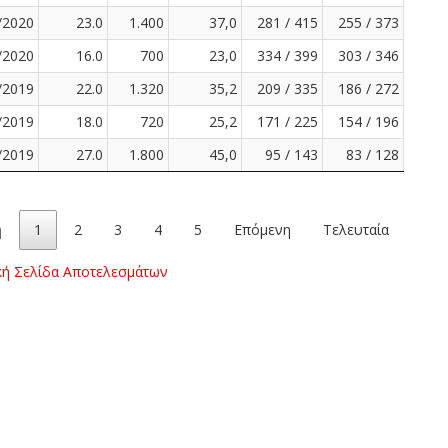
/2020
23.0
1.400
37,0
281 / 415
255 / 373
/2020
16.0
700
23,0
334 / 399
303 / 346
/2019
22.0
1.320
35,2
209 / 335
186 / 272
/2019
18.0
720
25,2
171 / 225
154 / 196
/2019
27.0
1.800
45,0
95 / 143
83 / 128
η
1
2
3
4
5
Επόμενη
Τελευταία
κή Σελίδα Αποτελεσμάτων