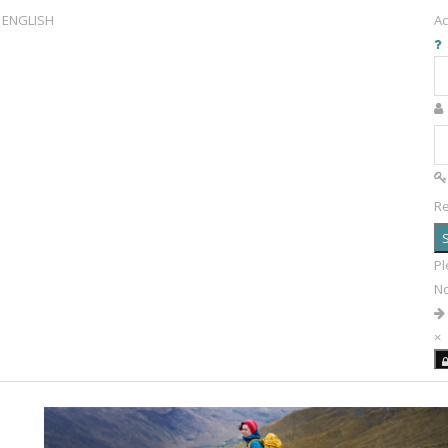
ENGLISH
Ac
R
S
Pl
N
×