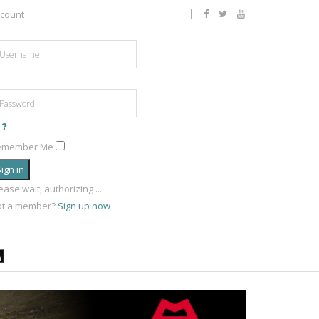
count
emember Me
ign in
ease wait, authorizing ...
ot a member?
Sign up now