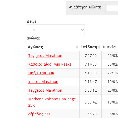
Αναζήτηση Αθλητή
Δείξε
αγώνες
Αγώνας
Επίδοση
Ημ/νία
Taygetos Marathon
7.07.20
26/03
Κάσσιος Δίας Twin Peaks
7.14.53
05/02
Dirfys Trail 30K
5.19.33
27/11
Imittos Marathon
9.11.47
10/04
Taygetos Marathon
6.30.12
25/03
Methana Volcano Challenge
5.00.42
13/03
25K
Λέβαδος 23Κ
3.56.20
06/03