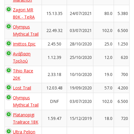
Zagori MR
15.13.35
24/07/2021
80.0
5.380
80K - TeRA
Olympus
22.49.32
03/07/2021
102.0
6.500
Mythical Trail
Imittos Epic
2.45.50
28/10/2020
25.0
1.250
Ανάβαση
1.12.39
25/10/2020
12.0
620
Τρελού
Tihio Race
2.33.18
10/10/2020
19.0
700
20K
Lost Trail
12.03.48
19/09/2020
57.0
4.200
Olympus
DNF
03/07/2020
102.0
6.500
Mythical Trail
Platanopigi
1.59.47
15/12/2019
18.0
720
Trailrace 18K
Ultra Pelion