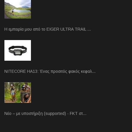
Η εμπειρία μου από το EIGER ULTRA TRAIL …
NITECORE HA13: Ένας προσιτός φακός κεφαλ…
Νέο – με υποστήριξη (supported) - FKT στ…