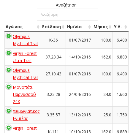
Αναζήτηση:
Αγώνας
Επίδοση
Ημ/νία
Μήκος
Υ.Δ.
Olympus
K-36
01/07/2017
100.0
6.400
Mythical Trail
Virgin Forest
37.28.34
14/10/2016
162.0
6.889
Ultra Trail
Olympus
27.10.43
01/07/2016
100.0
6.400
Mythical Trail
Μονοπάτι
Παρνασσού
3.23.28
24/04/2016
24.0
1.660
24K
Χειμωνιάτικος
3.35.57
13/12/2015
25.0
1.750
Ενιπέας
Virgin Forest
K-111
10/10/2015
162.0
6.889