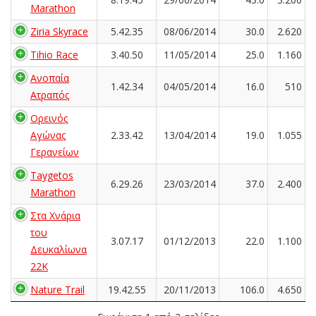
Marathon
Ziria Skyrace
5.42.35
08/06/2014
30.0
2.620
Tihio Race
3.40.50
11/05/2014
25.0
1.160
Ανοπαία
1.42.34
04/05/2014
16.0
510
Ατραπός
Ορεινός
Αγώνας
2.33.42
13/04/2014
19.0
1.055
Γερανείων
Taygetos
6.29.26
23/03/2014
37.0
2.400
Marathon
Στα Χνάρια
του
3.07.17
01/12/2013
22.0
1.100
Δευκαλίωνα
22K
Nature Trail
19.42.55
20/11/2013
106.0
4.650