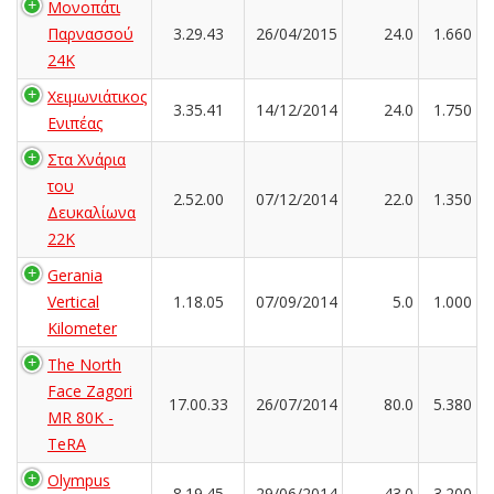
Μονοπάτι
Παρνασσού
3.29.43
26/04/2015
24.0
1.660
24K
Χειμωνιάτικος
3.35.41
14/12/2014
24.0
1.750
Ενιπέας
Στα Χνάρια
του
2.52.00
07/12/2014
22.0
1.350
Δευκαλίωνα
22K
Gerania
Vertical
1.18.05
07/09/2014
5.0
1.000
Kilometer
The North
Face Zagori
17.00.33
26/07/2014
80.0
5.380
MR 80K -
TeRA
Olympus
8.19.45
29/06/2014
43.0
3.200