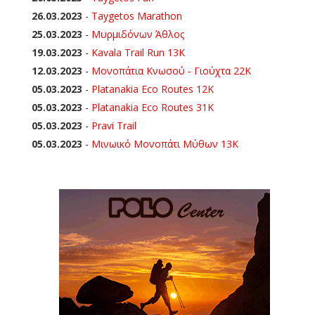
26.03.2023
-
Taygetos Marathon
25.03.2023
-
Μυρμιδόνων Άθλος
19.03.2023
-
Kavala Trail Run 13K
12.03.2023
-
Μονοπάτια Κνωσού - Γιούχτα 22Κ
05.03.2023
-
Platanakia Eco Routes 12K
05.03.2023
-
Platanakia Eco Routes 31K
05.03.2023
-
Pravi Trail
05.03.2023
-
Μινωικό Μονοπάτι Μύθων 13Κ