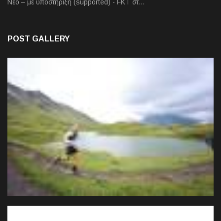
Νέο – με υποστήριξη (supported) - FKT στ…
POST GALLERY