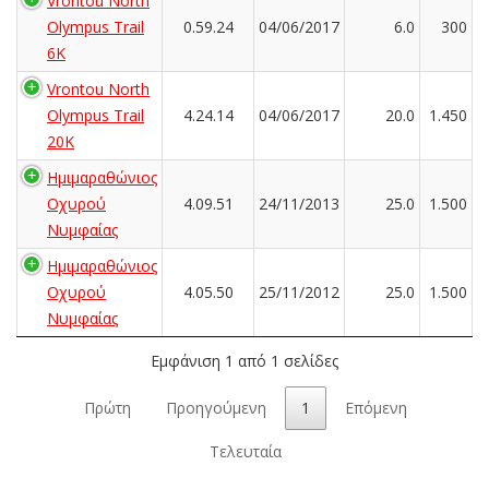
Vrontou North
Olympus Trail
0.59.24
04/06/2017
6.0
300
6K
Vrontou North
Olympus Trail
4.24.14
04/06/2017
20.0
1.450
20K
Ημιμαραθώνιος
Οχυρού
4.09.51
24/11/2013
25.0
1.500
Νυμφαίας
Ημιμαραθώνιος
Οχυρού
4.05.50
25/11/2012
25.0
1.500
Νυμφαίας
Εμφάνιση 1 από 1 σελίδες
Πρώτη
Προηγούμενη
1
Επόμενη
Τελευταία