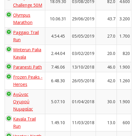
18.09.30
03/08/2019
82.0
4.600
Challenge 50M
Olympus
10.06.31
29/06/2019
43.7
3.200
Marathon
Paggaio Trail
4.54.45
05/05/2019
27.0
1.700
Run
Winterun Palia
2.44.04
03/02/2019
20.0
820
Kavala
Paranesti Path
7.46.06
13/10/2018
46.0
1.900
Frozen Peaks -
6.48.30
26/05/2018
42.0
1.260
Heroes
Αγώνας
Οχυρού
5.07.10
01/04/2018
30.0
1.900
Νυμφαίας
Kavala Trail
1.49.10
11/03/2018
13.0
600
Run