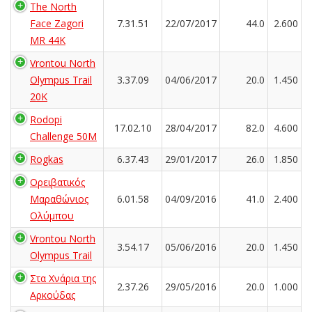
The North
Face Zagori
7.31.51
22/07/2017
44.0
2.600
MR 44K
Vrontou North
Olympus Trail
3.37.09
04/06/2017
20.0
1.450
20K
Rodopi
17.02.10
28/04/2017
82.0
4.600
Challenge 50M
Rogkas
6.37.43
29/01/2017
26.0
1.850
Ορειβατικός
Μαραθώνιος
6.01.58
04/09/2016
41.0
2.400
Ολύμπου
Vrontou North
3.54.17
05/06/2016
20.0
1.450
Olympus Trail
Στα Χνάρια της
2.37.26
29/05/2016
20.0
1.000
Αρκούδας