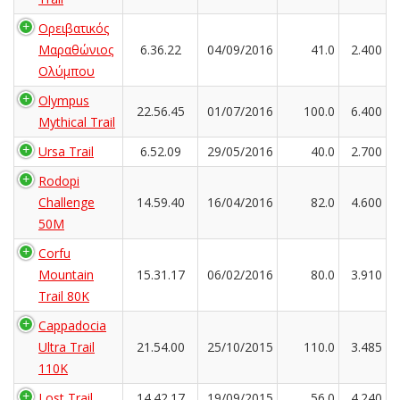
Ορειβατικός
Μαραθώνιος
6.36.22
04/09/2016
41.0
2.400
Ολύμπου
Olympus
22.56.45
01/07/2016
100.0
6.400
Mythical Trail
Ursa Trail
6.52.09
29/05/2016
40.0
2.700
Rodopi
Challenge
14.59.40
16/04/2016
82.0
4.600
50M
Corfu
Mountain
15.31.17
06/02/2016
80.0
3.910
Trail 80K
Cappadocia
Ultra Trail
21.54.00
25/10/2015
110.0
3.485
110K
Lost Trail
14.42.17
19/09/2015
56.0
4.240