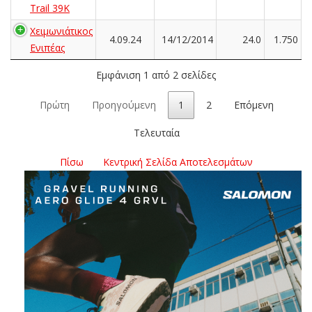
Trail 39K
Χειμωνιάτικος
4.09.24
14/12/2014
24.0
1.750
Ενιπέας
Εμφάνιση 1 από 2 σελίδες
Πρώτη
Προηγούμενη
1
2
Επόμενη
Τελευταία
Πίσω
Κεντρική Σελίδα Αποτελεσμάτων