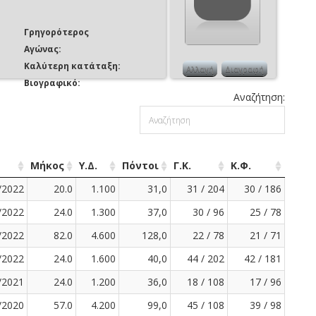
Γρηγορότερος
Αγώνας:
Καλύτερη κατάταξη:
Αλλαγή
Διαγραφή
Βιογραφικό:
Αναζήτηση:
Μήκος
Υ.Δ.
Πόντοι
Γ.Κ.
Κ.Φ.
/2022
20.0
1.100
31,0
31 / 204
30 / 186
/2022
24.0
1.300
37,0
30 / 96
25 / 78
/2022
82.0
4.600
128,0
22 / 78
21 / 71
/2022
24.0
1.600
40,0
44 / 202
42 / 181
/2021
24.0
1.200
36,0
18 / 108
17 / 96
/2020
57.0
4.200
99,0
45 / 108
39 / 98