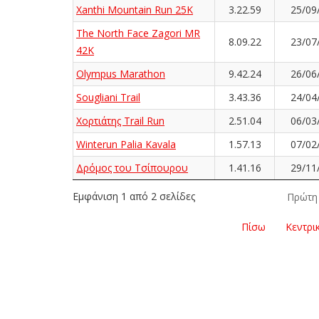
Xanthi Mountain Run 25K
3.22.59
25/09
The North Face Zagori MR
8.09.22
23/07
42K
Olympus Marathon
9.42.24
26/06
Sougliani Trail
3.43.36
24/04
Χορτιάτης Trail Run
2.51.04
06/03
Winterun Palia Kavala
1.57.13
07/02
Δρόμος του Τσίπουρου
1.41.16
29/11
Εμφάνιση 1 από 2 σελίδες
Πρώτη
Πίσω
Κεντρι