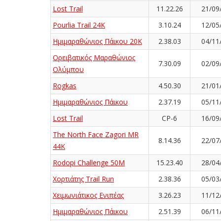
Lost Trail
11.22.26
21/09
Pourlia Trail 24K
3.10.24
12/05
Ημιμαραθώνιος Πάικου 20Κ
2.38.03
04/11
Ορειβατικός Μαραθώνιος
7.30.09
02/09
Ολύμπου
Rogkas
4.50.30
21/01
Ημιμαραθώνιος Πάικου
2.37.19
05/11
Lost Trail
CP-6
16/09
The North Face Zagori MR
8.14.36
22/07
44K
Rodopi Challenge 50M
15.23.40
28/04
Χορτιάτης Trail Run
2.38.36
05/03
Χειμωνιάτικος Ενιπέας
3.26.23
11/12
Ημιμαραθώνιος Πάικου
2.51.39
06/11