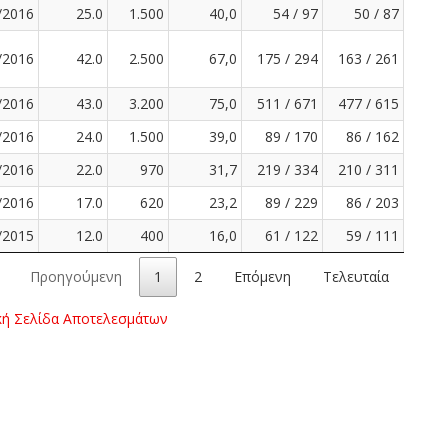
/2016
25.0
1.500
40,0
54 / 97
50 / 87
/2016
42.0
2.500
67,0
175 / 294
163 / 261
/2016
43.0
3.200
75,0
511 / 671
477 / 615
/2016
24.0
1.500
39,0
89 / 170
86 / 162
/2016
22.0
970
31,7
219 / 334
210 / 311
/2016
17.0
620
23,2
89 / 229
86 / 203
/2015
12.0
400
16,0
61 / 122
59 / 111
Προηγούμενη
1
2
Επόμενη
Τελευταία
κή Σελίδα Αποτελεσμάτων