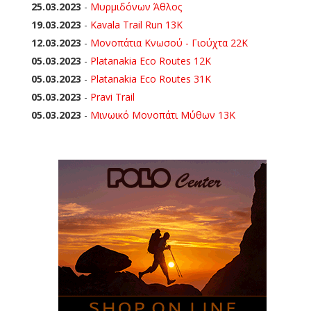
25.03.2023
-
Μυρμιδόνων Άθλος
19.03.2023
-
Kavala Trail Run 13K
12.03.2023
-
Μονοπάτια Κνωσού - Γιούχτα 22Κ
05.03.2023
-
Platanakia Eco Routes 12K
05.03.2023
-
Platanakia Eco Routes 31K
05.03.2023
-
Pravi Trail
05.03.2023
-
Μινωικό Μονοπάτι Μύθων 13Κ