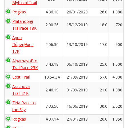
Mythical Trail
Rogkas
4.36.18
26/01/2020
26.0
1.880
Platanopigi
2.00.26
15/12/2019
18.0
720
Trailrace 18K
Αρμα
Πάρνηθας -
2.06.30
13/10/2019
17.0
900
17K
AlpamayoPro
3.43.18
06/10/2019
25.0
1.500
TrailRace 25K
Lost Trail
10.54.34
21/09/2019
57.0
4.000
Arachova
2.46.19
01/09/2019
21.0
1.380
Trail 21K
Ziria Race to
7.33.50
16/06/2019
30.0
2.620
the Sky
Rogkas
4.37.14
27/01/2019
26.0
1.850