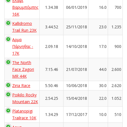
Ελάφι
Βαρυμπόμπης
1.34.38
06/01/2019
16.0
700
16K
Kallidromo
3.44.52
25/11/2018
23.0
1.235
Trail Run 23K
Αρμα
Πάρνηθας -
2.09.18
14/10/2018
17.0
900
17K
The North
Face Zagori
7.15.46
21/07/2018
44.0
2.600
MR 44K
Ziria Race
5.50.46
10/06/2018
30.0
2.620
Poikilo Rocky
2.54.25
15/04/2018
22.0
1.052
Mountain 22K
Platanopigi
1.34.29
17/12/2017
10.0
510
Trailrace 10K