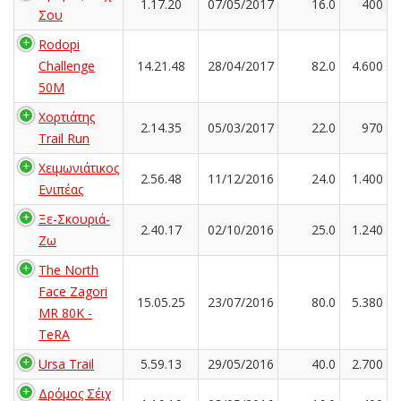
1.17.20
07/05/2017
16.0
400
Σου
Rodopi
Challenge
14.21.48
28/04/2017
82.0
4.600
50M
Χορτιάτης
2.14.35
05/03/2017
22.0
970
Trail Run
Χειμωνιάτικος
2.56.48
11/12/2016
24.0
1.400
Ενιπέας
Ξε-Σκουριά-
2.40.17
02/10/2016
25.0
1.240
Ζω
The North
Face Zagori
15.05.25
23/07/2016
80.0
5.380
MR 80K -
TeRA
Ursa Trail
5.59.13
29/05/2016
40.0
2.700
Δρόμος Σέιχ