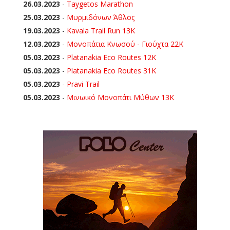
26.03.2023
-
Taygetos Marathon
25.03.2023
-
Μυρμιδόνων Άθλος
19.03.2023
-
Kavala Trail Run 13K
12.03.2023
-
Μονοπάτια Κνωσού - Γιούχτα 22Κ
05.03.2023
-
Platanakia Eco Routes 12K
05.03.2023
-
Platanakia Eco Routes 31K
05.03.2023
-
Pravi Trail
05.03.2023
-
Μινωικό Μονοπάτι Μύθων 13Κ