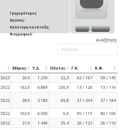
Γρηγορότερος
Αγώνας:
Καλύτερη κατάταξη:
Αλλαγή
Διαγραφή
Βιογραφικό:
Αναζήτηση:
Μήκος
Υ.Δ.
Πόντοι
Γ.Κ.
Κ.Φ.
/2023
20.0
1.230
32,3
62 / 167
59 / 145
/2022
162.0
6.889
230,9
13 / 126
13 / 116
/2022
38.0
3.180
69,8
37 / 204
37 / 184
/2022
102.0
6.500
0,0
85 / 115
80 / 106
/2022
21.0
1.440
35,4
26 / 123
26 / 110