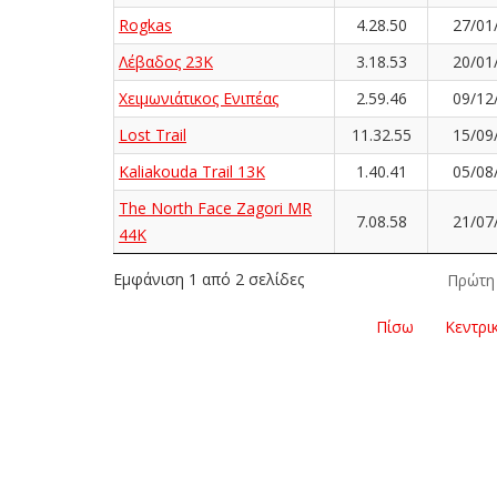
Rogkas
4.28.50
27/01
Λέβαδος 23Κ
3.18.53
20/01
Χειμωνιάτικος Ενιπέας
2.59.46
09/12
Lost Trail
11.32.55
15/09
Kaliakouda Trail 13K
1.40.41
05/08
The North Face Zagori MR
7.08.58
21/07
44K
Εμφάνιση 1 από 2 σελίδες
Πρώτη
Πίσω
Κεντρι