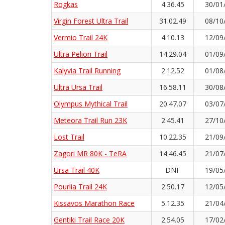
Rogkas
4.36.45
30/01
Virgin Forest Ultra Trail
31.02.49
08/10
Vermio Trail 24K
4.10.13
12/09
Ultra Pelion Trail
14.29.04
01/09
Kalyvia Trail Running
2.12.52
01/08
Ultra Ursa Trail
16.58.11
30/08
Olympus Mythical Trail
20.47.07
03/07
Meteora Trail Run 23K
2.45.41
27/10
Lost Trail
10.22.35
21/09
Zagori MR 80K - TeRA
14.46.45
21/07
Ursa Trail 40K
DNF
19/05
Pourlia Trail 24K
2.50.17
12/05
Kissavos Marathon Race
5.12.35
21/04
Gentiki Trail Race 20K
2.54.05
17/02