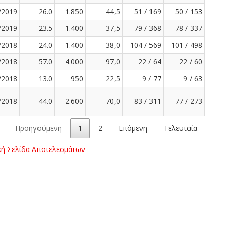
/2019
26.0
1.850
44,5
51 / 169
50 / 153
/2019
23.5
1.400
37,5
79 / 368
78 / 337
/2018
24.0
1.400
38,0
104 / 569
101 / 498
/2018
57.0
4.000
97,0
22 / 64
22 / 60
/2018
13.0
950
22,5
9 / 77
9 / 63
/2018
44.0
2.600
70,0
83 / 311
77 / 273
Προηγούμενη
1
2
Επόμενη
Τελευταία
κή Σελίδα Αποτελεσμάτων