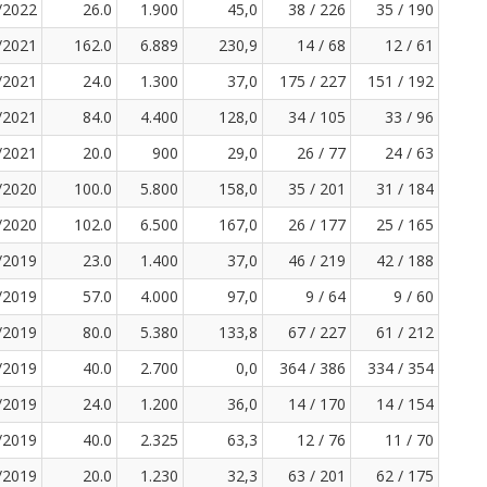
/2022
26.0
1.900
45,0
38 / 226
35 / 190
/2021
162.0
6.889
230,9
14 / 68
12 / 61
/2021
24.0
1.300
37,0
175 / 227
151 / 192
/2021
84.0
4.400
128,0
34 / 105
33 / 96
/2021
20.0
900
29,0
26 / 77
24 / 63
/2020
100.0
5.800
158,0
35 / 201
31 / 184
/2020
102.0
6.500
167,0
26 / 177
25 / 165
/2019
23.0
1.400
37,0
46 / 219
42 / 188
/2019
57.0
4.000
97,0
9 / 64
9 / 60
/2019
80.0
5.380
133,8
67 / 227
61 / 212
/2019
40.0
2.700
0,0
364 / 386
334 / 354
/2019
24.0
1.200
36,0
14 / 170
14 / 154
/2019
40.0
2.325
63,3
12 / 76
11 / 70
/2019
20.0
1.230
32,3
63 / 201
62 / 175