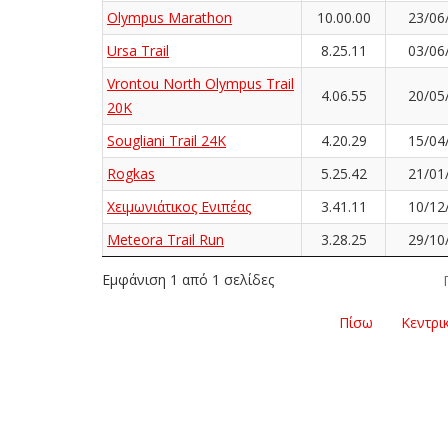
Olympus Marathon
10.00.00
23/06
Ursa Trail
8.25.11
03/06
Vrontou North Olympus Trail
4.06.55
20/05
20K
Sougliani Trail 24K
4.20.29
15/04
Rogkas
5.25.42
21/01
Χειμωνιάτικος Ενιπέας
3.41.11
10/12
Meteora Trail Run
3.28.25
29/10
Εμφάνιση 1 από 1 σελίδες
Πίσω
Κεντρι