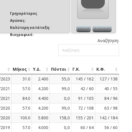
Γρηγορότερος
Αγώνας:
Καλύτερη κατάταξη:
Αλλαγή
Διαγραφή
Βιογραφικό:
Αναζήτηση:
Μήκος
Υ.Δ.
Πόντοι
Γ.Κ.
Κ.Φ.
/2023
31.0
2.400
55,0
145 / 162
127 / 138
/2021
57.0
4.200
99,0
42 / 60
40 / 55
/2021
84.0
4.400
0,0
91 / 105
84 / 96
/2020
57.0
4.200
99,0
72 / 108
63 / 98
/2020
100.0
5.800
158,0
155 / 201
142 / 184
/2019
57.0
4.000
0,0
60 / 64
56 / 60