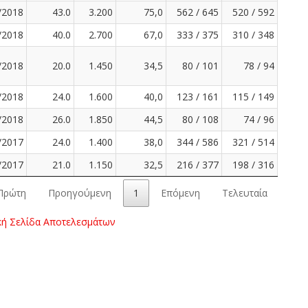
/2018
43.0
3.200
75,0
562 / 645
520 / 592
/2018
40.0
2.700
67,0
333 / 375
310 / 348
/2018
20.0
1.450
34,5
80 / 101
78 / 94
/2018
24.0
1.600
40,0
123 / 161
115 / 149
/2018
26.0
1.850
44,5
80 / 108
74 / 96
/2017
24.0
1.400
38,0
344 / 586
321 / 514
/2017
21.0
1.150
32,5
216 / 377
198 / 316
Πρώτη
Προηγούμενη
1
Επόμενη
Τελευταία
κή Σελίδα Αποτελεσμάτων