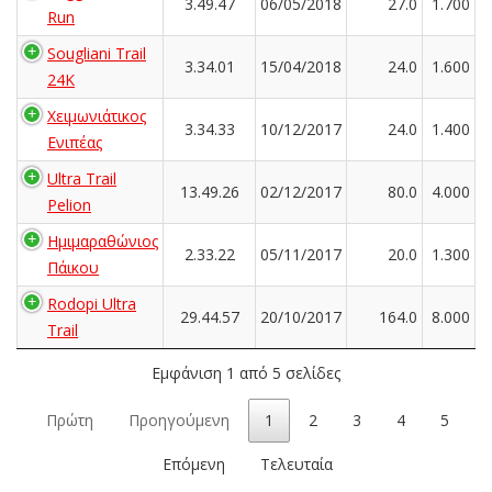
3.49.47
06/05/2018
27.0
1.700
Run
Sougliani Trail
3.34.01
15/04/2018
24.0
1.600
24K
Χειμωνιάτικος
3.34.33
10/12/2017
24.0
1.400
Ενιπέας
Ultra Trail
13.49.26
02/12/2017
80.0
4.000
Pelion
Ημιμαραθώνιος
2.33.22
05/11/2017
20.0
1.300
Πάικου
Rodopi Ultra
29.44.57
20/10/2017
164.0
8.000
Trail
Εμφάνιση 1 από 5 σελίδες
Πρώτη
Προηγούμενη
1
2
3
4
5
Επόμενη
Τελευταία