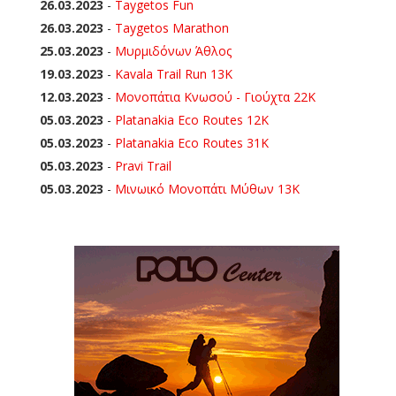
26.03.2023
-
Taygetos Fun
26.03.2023
-
Taygetos Marathon
25.03.2023
-
Μυρμιδόνων Άθλος
19.03.2023
-
Kavala Trail Run 13K
12.03.2023
-
Μονοπάτια Κνωσού - Γιούχτα 22Κ
05.03.2023
-
Platanakia Eco Routes 12K
05.03.2023
-
Platanakia Eco Routes 31K
05.03.2023
-
Pravi Trail
05.03.2023
-
Μινωικό Μονοπάτι Μύθων 13Κ