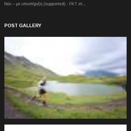
Νέο – με υποστήριξη (supported) - FKT στ…
POST GALLERY