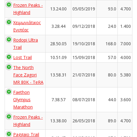
Frozen Peaks -
13.24.00
05/05/2019
93.0
4.700
Highland
Χειμωνιάτικος
3.28.44
09/12/2018
24.0
1.400
Ενιπέας
Rodopi Ultra
28.50.05
19/10/2018
168.0
7.000
Trail
Lost Trail
10.51.09
15/09/2018
57.0
4.000
The North
Face Zagori
13.58.31
21/07/2018
80.0
5.380
MR 80K - TeRA
Faethon
Olympus
7.38.57
08/07/2018
44.0
3.600
Marathon
Frozen Peaks -
13.38.00
26/05/2018
89.0
4.700
Highland
Paggaio Trail