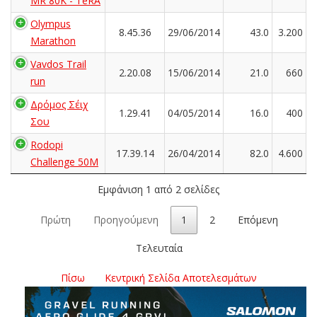
MR 80K - TeRA
Olympus
8.45.36
29/06/2014
43.0
3.200
Marathon
Vavdos Trail
2.20.08
15/06/2014
21.0
660
run
Δρόμος Σέιχ
1.29.41
04/05/2014
16.0
400
Σου
Rodopi
17.39.14
26/04/2014
82.0
4.600
Challenge 50M
Εμφάνιση 1 από 2 σελίδες
Πρώτη
Προηγούμενη
1
2
Επόμενη
Τελευταία
Πίσω
Κεντρική Σελίδα Αποτελεσμάτων