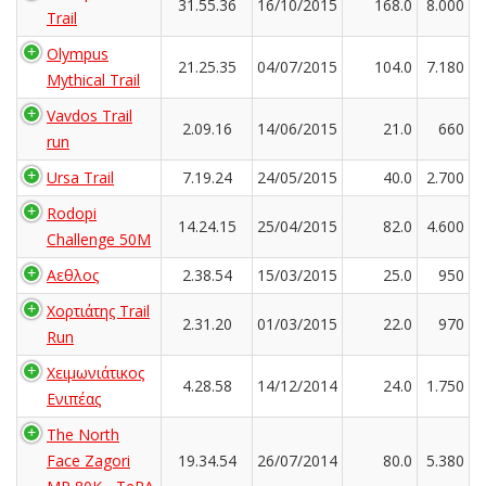
31.55.36
16/10/2015
168.0
8.000
Trail
Olympus
21.25.35
04/07/2015
104.0
7.180
Mythical Trail
Vavdos Trail
2.09.16
14/06/2015
21.0
660
run
Ursa Trail
7.19.24
24/05/2015
40.0
2.700
Rodopi
14.24.15
25/04/2015
82.0
4.600
Challenge 50M
Αεθλος
2.38.54
15/03/2015
25.0
950
Χορτιάτης Trail
2.31.20
01/03/2015
22.0
970
Run
Χειμωνιάτικος
4.28.58
14/12/2014
24.0
1.750
Ενιπέας
The North
Face Zagori
19.34.54
26/07/2014
80.0
5.380