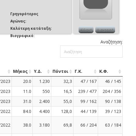
Γρηγορότερος
Αγώνας:
Καλύτερη κατάταξη:
Αλλαγή
Διαγραφή
Βιογραφικό:
Αναζήτηση:
Μήκος
Υ.Δ.
Πόντοι
Γ.Κ.
Κ.Φ.
/2023
20.0
1.230
32,3
47 / 167
46 / 145
/2023
11.0
550
16,5
239 / 477
204 / 356
/2023
31.0
2.400
55,0
99 / 162
90 / 138
/2022
84.0
4.400
128,0
44 / 139
39 / 123
/2022
38.0
3.180
69,8
66 / 204
63 / 184