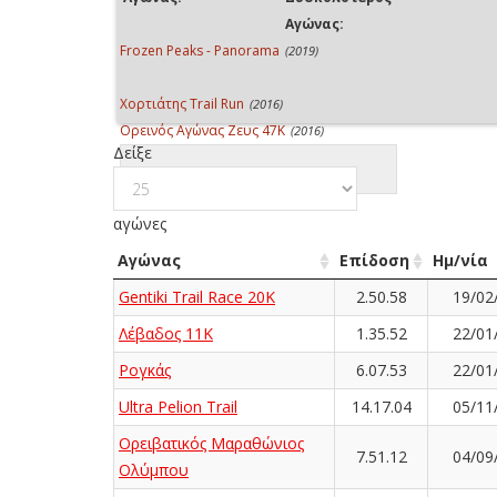
Αγώνας:
Frozen Peaks - Panorama
(2019)
Χορτιάτης Trail Run
(2016)
Ορεινός Αγώνας Ζευς 47K
(2016)
Δείξε
αγώνες
Αγώνας
Επίδοση
Ημ/νία
Gentiki Trail Race 20K
2.50.58
19/02
Λέβαδος 11K
1.35.52
22/01
Ρογκάς
6.07.53
22/01
Ultra Pelion Trail
14.17.04
05/11
Ορειβατικός Μαραθώνιος
7.51.12
04/09
Ολύμπου