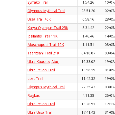
Syrrako Trail
1.54.26
10/07
Olympus Mythical Trail
28.51.20
02/07
Ursa Trail 40K
6.58.16
28/05
Karya Olympus Trail 25K
3.34.42
22/05
Ipsilantis Trail 11K
1.46.46
14/05
Moschopodi Trail 10K
1.11.51
08/05
Tsaritsani Trail 21K
04.10.07
03/04
Ultra Κάσσιος Δίας
16.33.02
19/02
Ultra Pelion Trail
13.56.19
01/09
Lost Trail
11.42.32
19/09
Olympus Mythical Trail
22.35.43
03/07
Rogkas
4.11.38
26/01
Ultra Pelion Trail
13.28.51
17/11
Ultra Ursa Trail
17.41.42
31/08