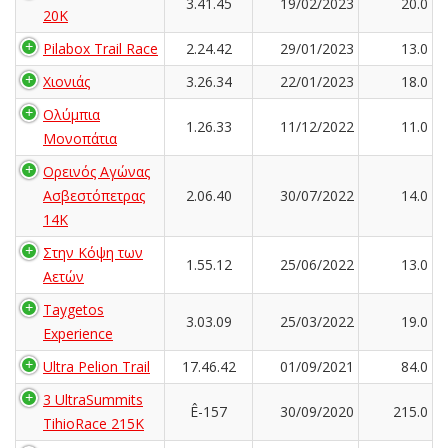
3.41.45
19/02/2023
20.0
20K
Pilabox Trail Race
2.24.42
29/01/2023
13.0
Χιονιάς
3.26.34
22/01/2023
18.0
Ολύμπια
1.26.33
11/12/2022
11.0
Μονοπάτια
Ορεινός Αγώνας
Ασβεστόπετρας
2.06.40
30/07/2022
14.0
14K
Στην Κόψη των
1.55.12
25/06/2022
13.0
Αετών
Taygetos
3.03.09
25/03/2022
19.0
Experience
Ultra Pelion Trail
17.46.42
01/09/2021
84.0
3 UltraSummits
Ê-157
30/09/2020
215.0
TihioRace 215K