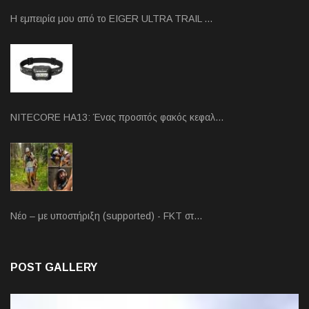
Η εμπειρία μου από το EIGER ULTRA TRAIL …
NITECORE HA13: Ένας προσιτός φακός κεφαλ…
Νέο – με υποστήριξη (supported) - FKT στ…
POST GALLERY