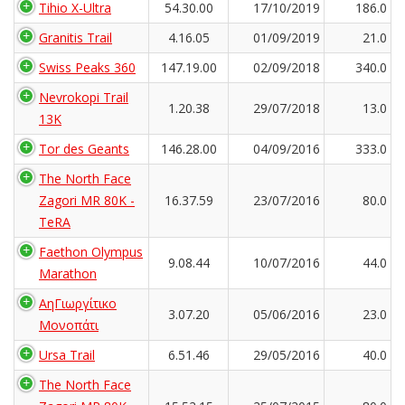
Tihio X-Ultra
54.30.00
17/10/2019
186.0
Granitis Trail
4.16.05
01/09/2019
21.0
Swiss Peaks 360
147.19.00
02/09/2018
340.0
Nevrokopi Trail
1.20.38
29/07/2018
13.0
13K
Tor des Geants
146.28.00
04/09/2016
333.0
The North Face
Zagori MR 80K -
16.37.59
23/07/2016
80.0
TeRA
Faethon Olympus
9.08.44
10/07/2016
44.0
Marathon
ΑηΓιωργίτικο
3.07.20
05/06/2016
23.0
Μονοπάτι
Ursa Trail
6.51.46
29/05/2016
40.0
The North Face