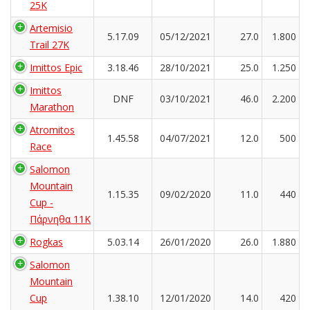
25K
Artemisio
5.17.09
05/12/2021
27.0
1.800
Trail 27K
Imittos Epic
3.18.46
28/10/2021
25.0
1.250
Imittos
DNF
03/10/2021
46.0
2.200
Marathon
Atromitos
1.45.58
04/07/2021
12.0
500
Race
Salomon
Mountain
1.15.35
09/02/2020
11.0
440
Cup -
Πάρνηθα 11Κ
Rogkas
5.03.14
26/01/2020
26.0
1.880
Salomon
Mountain
Cup
1.38.10
12/01/2020
14.0
420