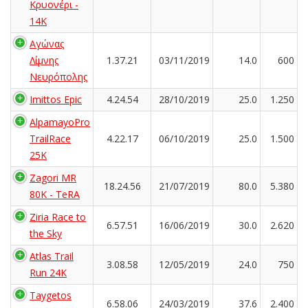
Κρυονέρι -
14K
Αγώνας
Λίμνης
1.37.21
03/11/2019
14.0
600
Νευρόπολης
Imittos Epic
4.24.54
28/10/2019
25.0
1.250
AlpamayoPro
TrailRace
4.22.17
06/10/2019
25.0
1.500
25K
Zagori MR
18.24.56
21/07/2019
80.0
5.380
80K - TeRA
Ziria Race to
6.57.51
16/06/2019
30.0
2.620
the Sky
Atlas Trail
3.08.58
12/05/2019
24.0
750
Run 24K
Taygetos
6.58.06
24/03/2019
37.6
2.400