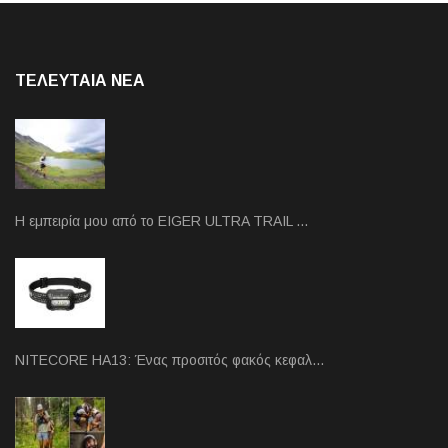
ΤΕΛΕΥΤΑΙΑ NEA
Η εμπειρία μου από το EIGER ULTRA TRAIL …
NITECORE HA13: Ένας προσιτός φακός κεφαλ…