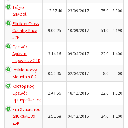
Τείχιο -
13.37.40
23/09/2017
75.0
3.300
Δελφοί
Ellinikon Cross
Country Race
9.00.25
10/09/2017
51.0
2.190
52K
Ορεινός
Αγώνας
3.14.16
09/04/2017
22.0
1.400
Γερανείων 22Κ
Poikilo Rocky
0.52.36
02/04/2017
8.0
400
Mountain 8K
Καστόρειος
Ορεινός
2.41.56
18/12/2016
22.0
1.320
Ημιμαραθώνιος
Στα Χνάρια του
Δευκαλίωνα
2.52.58
04/12/2016
24.0
1.200
25K