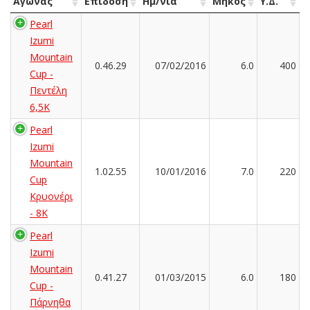
Αγώνας
Επίδοση
Ημ/νία
Μήκος
Υ.Δ.
Pearl
Izumi
Mountain
0.46.29
07/02/2016
6.0
400
Cup -
Πεντέλη
6,5K
Pearl
Izumi
Mountain
1.02.55
10/01/2016
7.0
220
Cup
Κρυονέρι
- 8K
Pearl
Izumi
Mountain
0.41.27
01/03/2015
6.0
180
Cup -
Πάρνηθα