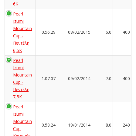
6K
Pearl
Izumi
Mountain
0.56.29
08/02/2015
6.0
400
Cup -
Πεντέλη
6,5K
Pearl
Izumi
Mountain
1.07.07
09/02/2014
7.0
400
Cup -
Πεντέλη
7,5K
Pearl
Izumi
Mountain
0.58.24
19/01/2014
8.0
240
Cup
Κρυονέρι