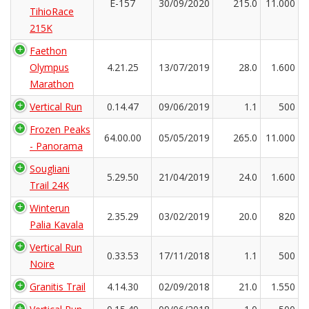
Ê-157
30/09/2020
215.0
11.000
TihioRace
215K
Faethon
Olympus
4.21.25
13/07/2019
28.0
1.600
Marathon
Vertical Run
0.14.47
09/06/2019
1.1
500
Frozen Peaks
64.00.00
05/05/2019
265.0
11.000
- Panorama
Sougliani
5.29.50
21/04/2019
24.0
1.600
Trail 24K
Winterun
2.35.29
03/02/2019
20.0
820
Palia Kavala
Vertical Run
0.33.53
17/11/2018
1.1
500
Noire
Granitis Trail
4.14.30
02/09/2018
21.0
1.550