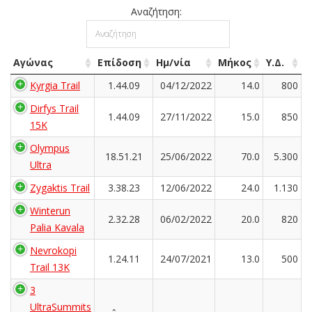
Αναζήτηση:
Αγώνας
Επίδοση
Ημ/νία
Μήκος
Υ.Δ.
Kyrgia Trail
1.44.09
04/12/2022
14.0
800
Dirfys Trail
1.44.09
27/11/2022
15.0
850
15K
Olympus
18.51.21
25/06/2022
70.0
5.300
Ultra
Zygaktis Trail
3.38.23
12/06/2022
24.0
1.130
Winterun
2.32.28
06/02/2022
20.0
820
Palia Kavala
Nevrokopi
1.24.11
24/07/2021
13.0
500
Trail 13K
3
UltraSummits