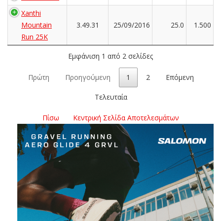
Xanthi
Mountain
3.49.31
25/09/2016
25.0
1.500
Run 25K
Εμφάνιση 1 από 2 σελίδες
Πρώτη
Προηγούμενη
1
2
Επόμενη
Τελευταία
Πίσω
Κεντρική Σελίδα Αποτελεσμάτων