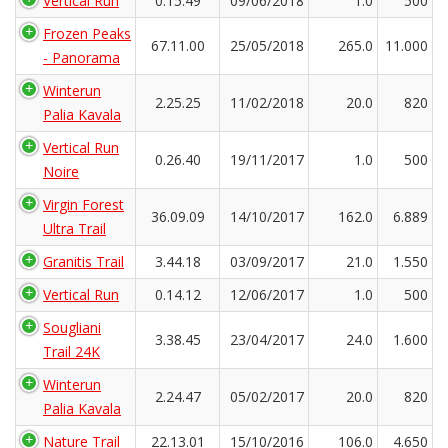
Vertical Run
0.15.49
09/06/2018
1.0
500
Frozen Peaks
67.11.00
25/05/2018
265.0
11.000
- Panorama
Winterun
2.25.25
11/02/2018
20.0
820
Palia Kavala
Vertical Run
0.26.40
19/11/2017
1.0
500
Noire
Virgin Forest
36.09.09
14/10/2017
162.0
6.889
Ultra Trail
Granitis Trail
3.44.18
03/09/2017
21.0
1.550
Vertical Run
0.14.12
12/06/2017
1.0
500
Sougliani
3.38.45
23/04/2017
24.0
1.600
Trail 24K
Winterun
2.24.47
05/02/2017
20.0
820
Palia Kavala
Nature Trail
22.13.01
15/10/2016
106.0
4.650