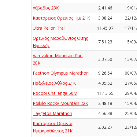
Λέβαδος 23Κ
2.41.46
19/01
Καστόρειος Ορεινός Ημι 21Κ
3.08.24
22/12
Ultra Pelion Trail
11.45.07
17/11
Ορεινός Μαραθώνιος Οίτης
7.51.23
15/09
Ηρακλής
Vamvakou Mountain Run
3.37.50
13/07
28K
Faethon Olympus Marathon
9.26.54
08/07
Ηράκλειος Άθλος 21K
4.35.52
27/05
Rodopi Challenge 50M
11.13.55
28/04
Poikilo Rocky Mountain 22K
2.48.18
15/04
Taygetos Marathon
4.56.38
25/03
Καστόρειος Ορεινός
2.02.27
23/12
Ημιμαραθώνιος 21Κ