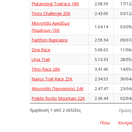
Platanopigi Trailrace 18K
2.08.59
17/12
Tinos Challenge 20K
2.43.00
03/12
Μονοπάτι Αρκάδων
1.04.14
03/09
Ποιμένων-10Κ
Faethon Rupicapra
2.59.34
09/07
Ziria Race
5.06.02
11/06
Ursa Trail
5.13.33
28/05
Tihio Race 28K
3.41.40
14/05
Naxos Trail Race 25K
2.34.53
30/04
Μονοπάτι Παρνασσού 24K
2.47.47
23/04
Poikilo Rocky Mountain 22K
2.36.44
02/04
Εμφάνιση 1 από 2 σελίδες
Πρώτη
Πίσω
Κεντρι