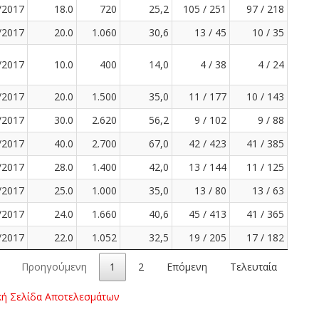
/2017
18.0
720
25,2
105 / 251
97 / 218
/2017
20.0
1.060
30,6
13 / 45
10 / 35
/2017
10.0
400
14,0
4 / 38
4 / 24
/2017
20.0
1.500
35,0
11 / 177
10 / 143
/2017
30.0
2.620
56,2
9 / 102
9 / 88
/2017
40.0
2.700
67,0
42 / 423
41 / 385
/2017
28.0
1.400
42,0
13 / 144
11 / 125
/2017
25.0
1.000
35,0
13 / 80
13 / 63
/2017
24.0
1.660
40,6
45 / 413
41 / 365
/2017
22.0
1.052
32,5
19 / 205
17 / 182
Προηγούμενη
1
2
Επόμενη
Τελευταία
κή Σελίδα Αποτελεσμάτων