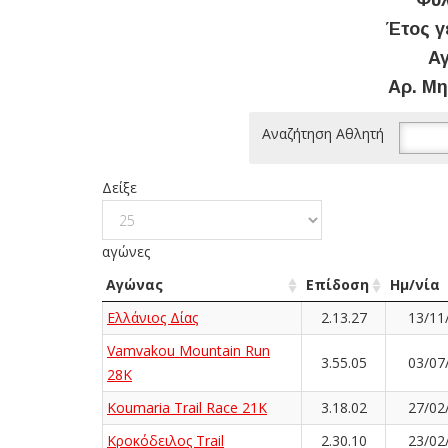
Φύλ
Έτος γ
Αγ
Αρ. Μη
Αναζήτηση Αθλητή
Δείξε
αγώνες
Αγώνας
Επίδοση
Ημ/νία
Ελλάνιος Δίας
2.13.27
13/11
Vamvakou Mountain Run
3.55.05
03/07
28Κ
Koumaria Trail Race 21K
3.18.02
27/02
Κροκόδειλος Trail
2.30.10
23/02