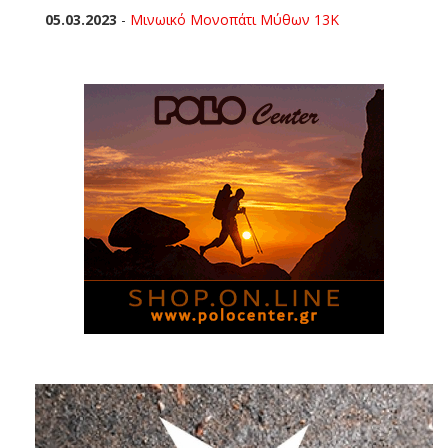
05.03.2023
-
Μινωικό Μονοπάτι Μύθων 13Κ