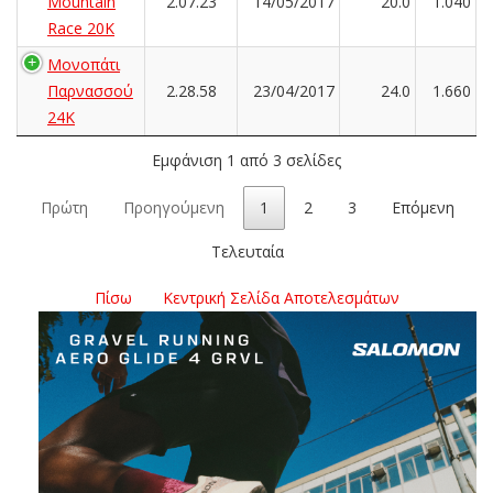
Mountain
2.07.23
14/05/2017
20.0
1.040
Race 20K
Μονοπάτι
Παρνασσού
2.28.58
23/04/2017
24.0
1.660
24K
Εμφάνιση 1 από 3 σελίδες
Πρώτη
Προηγούμενη
1
2
3
Επόμενη
Τελευταία
Πίσω
Κεντρική Σελίδα Αποτελεσμάτων