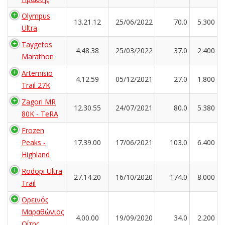
Olympus
13.21.12
25/06/2022
70.0
5.300
Ultra
Taygetos
4.48.38
25/03/2022
37.0
2.400
Marathon
Artemisio
4.12.59
05/12/2021
27.0
1.800
Trail 27K
Zagori MR
12.30.55
24/07/2021
80.0
5.380
80K - TeRA
Frozen
Peaks -
17.39.00
17/06/2021
103.0
6.400
Highland
Rodopi Ultra
27.14.20
16/10/2020
174.0
8.000
Trail
Ορεινός
Μαραθώνιος
4.00.00
19/09/2020
34.0
2.200
Οίτης