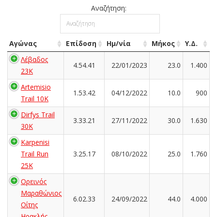
Αναζήτηση:
Αγώνας
Επίδοση
Ημ/νία
Μήκος
Υ.Δ.
Λέβαδος
4.54.41
22/01/2023
23.0
1.400
23Κ
Artemisio
1.53.42
04/12/2022
10.0
900
Trail 10K
Dirfys Trail
3.33.21
27/11/2022
30.0
1.630
30K
Karpenisi
Trail Run
3.25.17
08/10/2022
25.0
1.760
25K
Ορεινός
Μαραθώνιος
6.02.33
24/09/2022
44.0
4.000
Οίτης
Ηρακλής