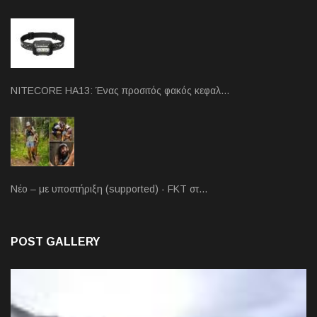
NITECORE HA13: Ένας προσιτός φακός κεφαλ…
Νέο – με υποστήριξη (supported) - FKT στ…
POST GALLERY