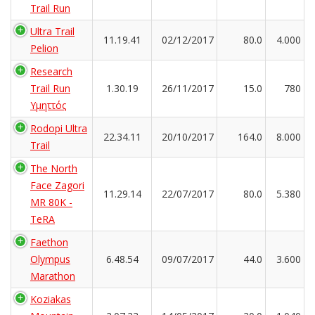
Trail Run
Ultra Trail
11.19.41
02/12/2017
80.0
4.000
Pelion
Research
Trail Run
1.30.19
26/11/2017
15.0
780
Υμηττός
Rodopi Ultra
22.34.11
20/10/2017
164.0
8.000
Trail
The North
Face Zagori
11.29.14
22/07/2017
80.0
5.380
MR 80K -
TeRA
Faethon
Olympus
6.48.54
09/07/2017
44.0
3.600
Marathon
Koziakas