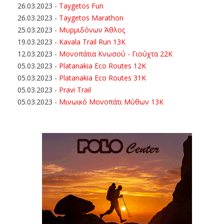
26.03.2023
-
Taygetos Fun
26.03.2023
-
Taygetos Marathon
25.03.2023
-
Μυρμιδόνων Άθλος
19.03.2023
-
Kavala Trail Run 13K
12.03.2023
-
Μονοπάτια Κνωσού - Γιούχτα 22Κ
05.03.2023
-
Platanakia Eco Routes 12K
05.03.2023
-
Platanakia Eco Routes 31K
05.03.2023
-
Pravi Trail
05.03.2023
-
Μινωικό Μονοπάτι Μύθων 13Κ