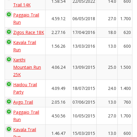
1.58.54
22/05/2022
14.0
600
Trail 14K
Paggaio Trail
4.59.12
06/05/2018
27.0
1.700
Run
Zigos Race 18K
2.27.16
17/04/2016
18.0
620
Kavala Trail
1.56.26
13/03/2016
13.0
600
Run
Xanthi
Mountain Run
4.06.24
13/09/2015
25.0
1.500
25K
Haidou Trail
4.09.49
18/07/2015
24.0
1.400
Party
Avgo Trail
2.05.16
07/06/2015
13.0
760
Paggaio Trail
4.50.56
10/05/2015
27.0
1.700
Run
Kavala Trail
1.46.47
15/03/2015
13.0
600
Run