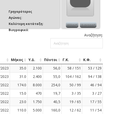
Γρηγορότερος
Αγώνας:
Καλύτερη κατάταξη:
Αλλαγή
Διαγραφή
Βιογραφικό:
Αναζήτηση:
Μήκος
Υ.Δ.
Πόντοι
Γ.Κ.
Κ.Φ.
/2023
35.0
2.100
56,0
58 / 151
53 / 129
/2023
31.0
2.400
55,0
104 / 162
94 / 138
/2022
174.0
8.000
254,0
50 / 99
46 / 94
/2022
15.0
470
19,7
3 / 35
3 / 27
/2022
23.0
1.750
40,5
19 / 65
17 / 55
/2022
110.0
5.000
160,0
12 / 62
11 / 54