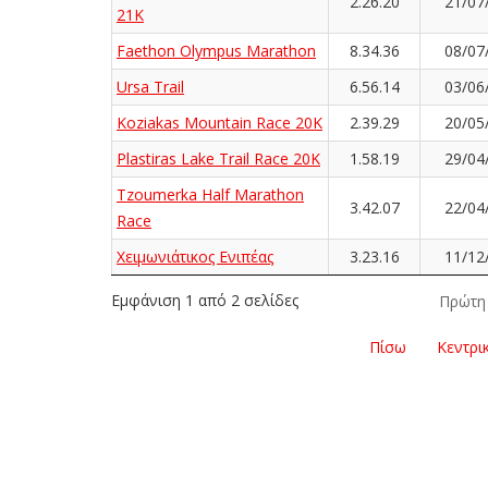
2.26.20
21/07
21K
Faethon Olympus Marathon
8.34.36
08/07
Ursa Trail
6.56.14
03/06
Koziakas Mountain Race 20K
2.39.29
20/05
Plastiras Lake Trail Race 20K
1.58.19
29/04
Tzoumerka Half Marathon
3.42.07
22/04
Race
Χειμωνιάτικος Ενιπέας
3.23.16
11/12
Εμφάνιση 1 από 2 σελίδες
Πρώτη
Πίσω
Κεντρι