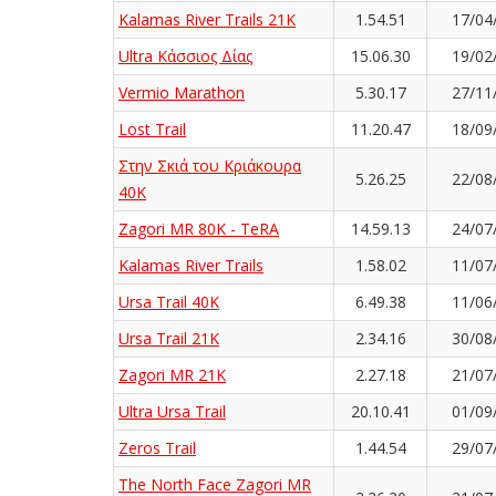
Kalamas River Trails 21K
1.54.51
17/04
Ultra Κάσσιος Δίας
15.06.30
19/02
Vermio Marathon
5.30.17
27/11
Lost Trail
11.20.47
18/09
Στην Σκιά του Κριάκουρα
5.26.25
22/08
40K
Zagori MR 80K - TeRA
14.59.13
24/07
Kalamas River Trails
1.58.02
11/07
Ursa Trail 40K
6.49.38
11/06
Ursa Trail 21K
2.34.16
30/08
Zagori MR 21K
2.27.18
21/07
Ultra Ursa Trail
20.10.41
01/09
Zeros Trail
1.44.54
29/07
The North Face Zagori MR