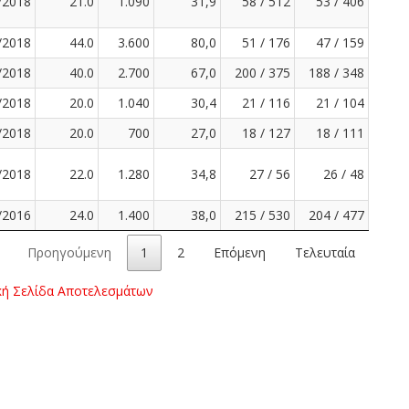
/2018
21.0
1.090
31,9
58 / 512
53 / 406
/2018
44.0
3.600
80,0
51 / 176
47 / 159
/2018
40.0
2.700
67,0
200 / 375
188 / 348
/2018
20.0
1.040
30,4
21 / 116
21 / 104
/2018
20.0
700
27,0
18 / 127
18 / 111
/2018
22.0
1.280
34,8
27 / 56
26 / 48
/2016
24.0
1.400
38,0
215 / 530
204 / 477
Προηγούμενη
1
2
Επόμενη
Τελευταία
κή Σελίδα Αποτελεσμάτων