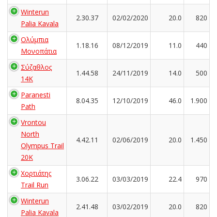
Winterun
2.30.37
02/02/2020
20.0
820
Palia Kavala
Ολύμπια
1.18.16
08/12/2019
11.0
440
Μονοπάτια
Σύζαθλος
1.44.58
24/11/2019
14.0
500
14Κ
Paranesti
8.04.35
12/10/2019
46.0
1.900
Path
Vrontou
North
4.42.11
02/06/2019
20.0
1.450
Olympus Trail
20K
Χορτιάτης
3.06.22
03/03/2019
22.4
970
Trail Run
Winterun
2.41.48
03/02/2019
20.0
820
Palia Kavala