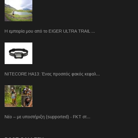
Η εμπειρία μου από το EIGER ULTRA TRAIL …
NITECORE HA13: Ένας προσιτός φακός κεφαλ…
Νέο – με υποστήριξη (supported) - FKT στ…