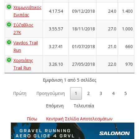
Χειμωνιάτικος
4.17.54
09/12/2018
24.0
1.400
Ενιπέας
Σύζαθλος
3.55.57
18/11/2018
27.0
1.000
27Κ
Vavdos Trail
3.27.41
01/07/2018
21.0
660
Run
Χορτιάτης
3.26.10
27/05/2018
22.0
970
Trail Run
Εμφάνιση 1 από 5 σελίδες
Πρώτη
Προηγούμενη
1
2
3
4
5
Επόμενη
Τελευταία
Πίσω
Κεντρική Σελίδα Αποτελεσμάτων