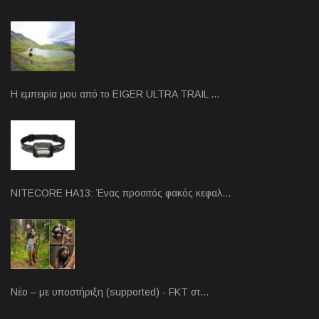
Η εμπειρία μου από το EIGER ULTRA TRAIL …
NITECORE HA13: Ένας προσιτός φακός κεφαλ…
Νέο – με υποστήριξη (supported) - FKT στ…