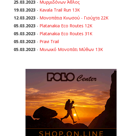
25.03.2023
-
Μυρμιδόνων Άθλος
19.03.2023
-
Kavala Trail Run 13K
12.03.2023
-
Μονοπάτια Κνωσού - Γιούχτα 22Κ
05.03.2023
-
Platanakia Eco Routes 12K
05.03.2023
-
Platanakia Eco Routes 31K
05.03.2023
-
Pravi Trail
05.03.2023
-
Μινωικό Μονοπάτι Μύθων 13Κ