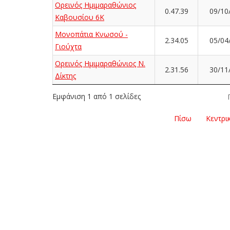
Ορεινός Ημιμαραθώνιος
0.47.39
09/10
Καβουσίου 6K
Μονοπάτια Κνωσού -
2.34.05
05/04
Γιούχτα
Ορεινός Ημιμαραθώνιος Ν.
2.31.56
30/11
Δίκτης
Εμφάνιση 1 από 1 σελίδες
Πίσω
Κεντρι