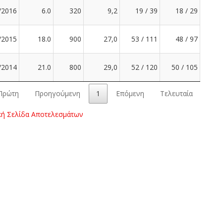
/2016
6.0
320
9,2
19 / 39
18 / 29
/2015
18.0
900
27,0
53 / 111
48 / 97
/2014
21.0
800
29,0
52 / 120
50 / 105
Πρώτη
Προηγούμενη
1
Επόμενη
Τελευταία
κή Σελίδα Αποτελεσμάτων