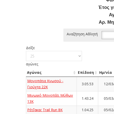
Φύλ
Έτος γ
Αγ
Αρ. Μη
Αναζήτηση Αθλητή
Δείξε
αγώνες
Αγώνας
Επίδοση
Ημ/νία
Μονοπάτια Κνωσού -
3.05.53
12/03
Γιούχτα 22Κ
Μινωικό Μονοπάτι Μύθων
1.43.24
05/03
13Κ
Ρέτζακας Trail Run 8K
1.04.25
05/02