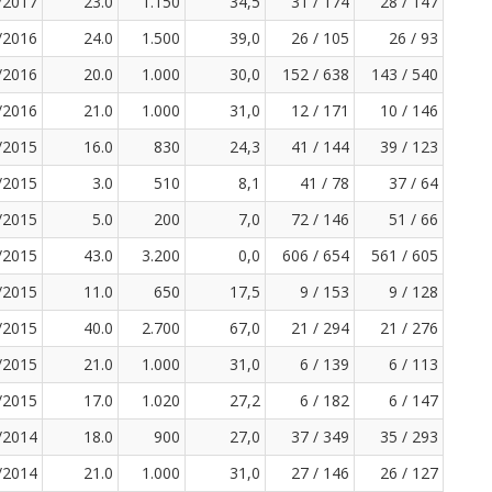
/2017
23.0
1.150
34,5
31 / 174
28 / 147
/2016
24.0
1.500
39,0
26 / 105
26 / 93
/2016
20.0
1.000
30,0
152 / 638
143 / 540
/2016
21.0
1.000
31,0
12 / 171
10 / 146
/2015
16.0
830
24,3
41 / 144
39 / 123
/2015
3.0
510
8,1
41 / 78
37 / 64
/2015
5.0
200
7,0
72 / 146
51 / 66
/2015
43.0
3.200
0,0
606 / 654
561 / 605
/2015
11.0
650
17,5
9 / 153
9 / 128
/2015
40.0
2.700
67,0
21 / 294
21 / 276
/2015
21.0
1.000
31,0
6 / 139
6 / 113
/2015
17.0
1.020
27,2
6 / 182
6 / 147
/2014
18.0
900
27,0
37 / 349
35 / 293
/2014
21.0
1.000
31,0
27 / 146
26 / 127