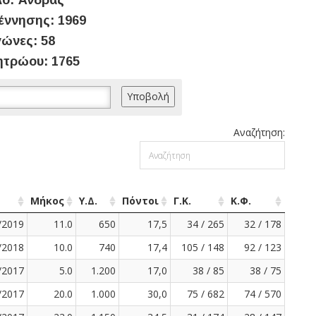
ο: Άνδρας
έννησης: 1969
ώνες: 58
ητρώου: 1765
Αναζήτηση:
Μήκος
Υ.Δ.
Πόντοι
Γ.Κ.
Κ.Φ.
/2019
11.0
650
17,5
34 / 265
32 / 178
/2018
10.0
740
17,4
105 / 148
92 / 123
/2017
5.0
1.200
17,0
38 / 85
38 / 75
/2017
20.0
1.000
30,0
75 / 682
74 / 570