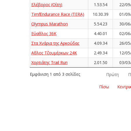
Ελέβορος (Οίτη)
1.53.54
22/09
Timfi Endurance Race (TERA)
10.30.39
01/09
Olympus Marathon
5.54.23
30/06
Εύαθλος 36K
4.40.01
02/06
Στα Χνάρια της Αρκούδας
4.09.34
26/05
Αθλος Τζουμέρκων 24Κ
2.49.34
12/05
Χορτιάτης Trail Run
2.01.50
03/03
Εμφάνιση 1 από 3 σελίδες
Πρώτη
Π
Πίσω
Κεντρι