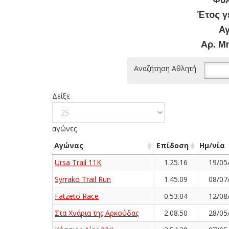
Φύλ
Έτος γ
Αγ
Αρ. Μ
Αναζήτηση Αθλητή
Δείξε
αγώνες
Αγώνας
Επίδοση
Ημ/νία
Ursa Trail 11K
1.25.16
19/05
Syrrako Trail Run
1.45.09
08/07
Fatzeto Race
0.53.04
12/08
Στα Χνάρια της Αρκούδας
2.08.50
28/05