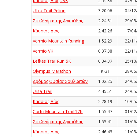
Κάσσιος Δίας 23Κ
2.54.38
07/05
Ultra Trail Pelion
3.20.06
04/12
Στα Χνάρια της Αρκούδας
2.24.31
29/05
Κάσσιος Δίας
2.42.26
17/04
Vermio Mountain Running
1.52.29
22/11
Vermio VK
0.37.38
22/11
Lefkas Trail Run 5K
0.34.37
25/10
Olympus Marathon
K-31
28/06
Δρόμος Θυσίας Σουλιωτών
1.02.25
24/05
Ursa Trail
4.45.51
24/05
Κάσσιος Δίας
2.28.19
10/05
Corfu Mountain Trail 17K
1.55.47
01/02
Στα Χνάρια της Αρκούδας
1.55.41
01/06
Κάσσιος Δίας
2.46.43
11/05